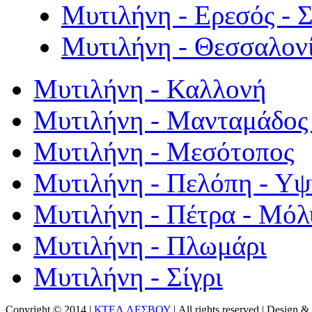
Μυτιλήνη - Ερεσός - 
Μυτιλήνη - Θεσσαλον
Μυτιλήνη - Καλλονή
Μυτιλήνη - Μανταμάδος 
Μυτιλήνη - Μεσότοπος
Μυτιλήνη - Πελόπη - Υ
Μυτιλήνη - Πέτρα - Μόλ
Μυτιλήνη - Πλωμάρι
Μυτιλήνη - Σίγρι
Copyright © 2014 |
ΚΤΕΛ ΛΕΣΒΟΥ
| All rights reserved | Design
& 