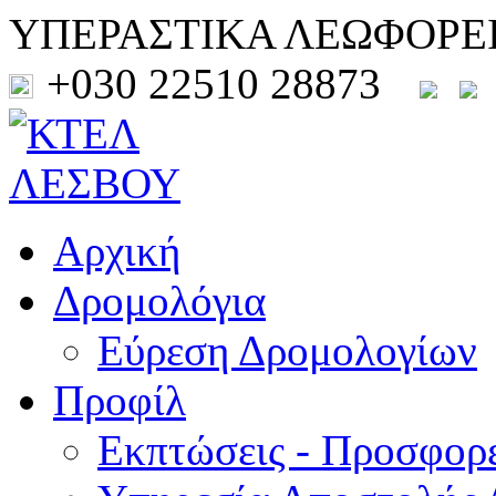
ΥΠΕΡΑΣΤΙΚΑ ΛΕΩΦΟΡΕ
+030 22510 28873
Αρχική
Δρομολόγια
Εύρεση Δρομολογίων
Προφίλ
Εκπτώσεις - Προσφορ