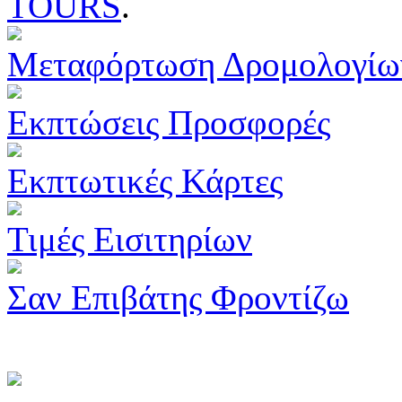
TOURS
.
Μεταφόρτωση Δρομολογίω
Εκπτώσεις Προσφορές
Εκπτωτικές Κάρτες
Τιμές Εισιτηρίων
Σαν Επιβάτης Φροντίζω