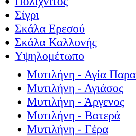
Πολιχνίτος
Σίγρι
Σκάλα Ερεσού
Σκάλα Καλλονής
Υψηλομέτωπο
Μυτιλήνη - Αγία Παρ
Μυτιλήνη - Αγιάσος
Μυτιλήνη - Άργενος
Μυτιλήνη - Βατερά
Μυτιλήνη - Γέρα