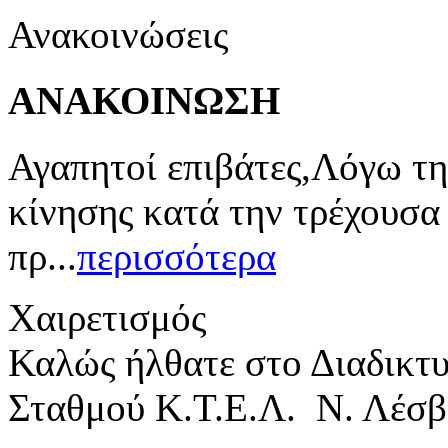
Ανακοινώσεις
ΑΝΑΚΟΙΝΩΣΗ
Αγαπητοί επιβάτες,Λόγω τη
κίνησης κατά την τρέχουσα
πρ...
περισσότερα
Χαιρετισμός
Καλώς ήλθατε στο Διαδικτ
Σταθμού Κ.Τ.Ε.Λ. Ν. Λέσβ