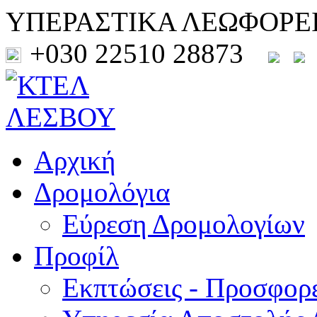
ΥΠΕΡΑΣΤΙΚΑ ΛΕΩΦΟΡΕ
+030 22510 28873
Αρχική
Δρομολόγια
Εύρεση Δρομολογίων
Προφίλ
Εκπτώσεις - Προσφορ