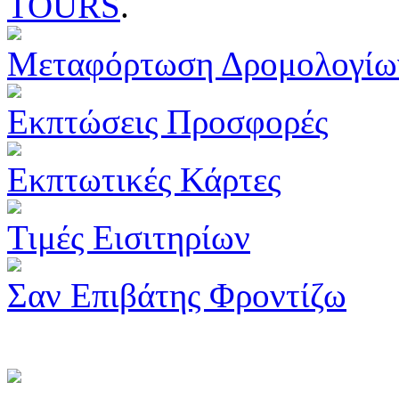
TOURS
.
Μεταφόρτωση Δρομολογίω
Εκπτώσεις Προσφορές
Εκπτωτικές Κάρτες
Τιμές Εισιτηρίων
Σαν Επιβάτης Φροντίζω