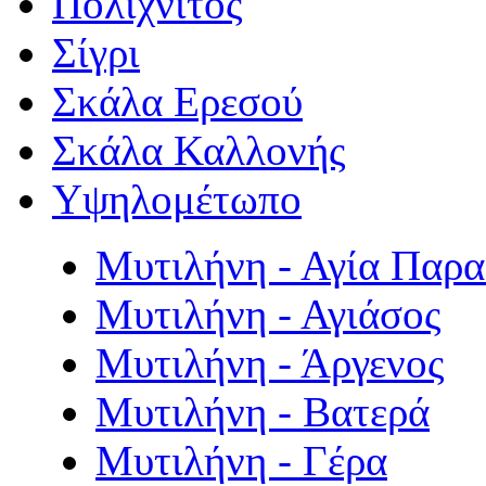
Πολιχνίτος
Σίγρι
Σκάλα Ερεσού
Σκάλα Καλλονής
Υψηλομέτωπο
Μυτιλήνη - Αγία Παρ
Μυτιλήνη - Αγιάσος
Μυτιλήνη - Άργενος
Μυτιλήνη - Βατερά
Μυτιλήνη - Γέρα