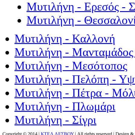
Μυτιλήνη - Ερεσός - 
Μυτιλήνη - Θεσσαλον
Μυτιλήνη - Καλλονή
Μυτιλήνη - Μανταμάδος 
Μυτιλήνη - Μεσότοπος
Μυτιλήνη - Πελόπη - Υ
Μυτιλήνη - Πέτρα - Μόλ
Μυτιλήνη - Πλωμάρι
Μυτιλήνη - Σίγρι
Copyright © 2014 |
ΚΤΕΛ ΛΕΣΒΟΥ
| All rights reserved | Design
& 