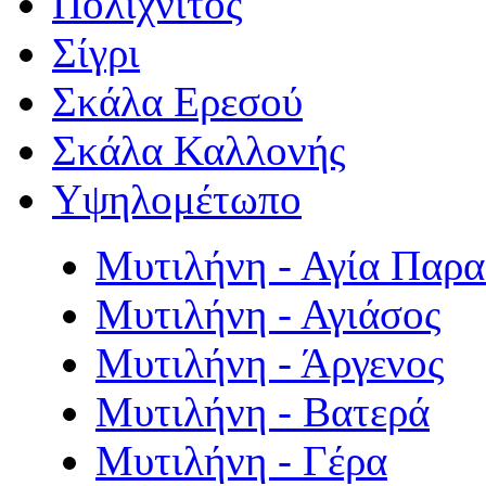
Πολιχνίτος
Σίγρι
Σκάλα Ερεσού
Σκάλα Καλλονής
Υψηλομέτωπο
Μυτιλήνη - Αγία Παρ
Μυτιλήνη - Αγιάσος
Μυτιλήνη - Άργενος
Μυτιλήνη - Βατερά
Μυτιλήνη - Γέρα