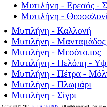
Μυτιλήνη - Ερεσός - 
Μυτιλήνη - Θεσσαλον
Μυτιλήνη - Καλλονή
Μυτιλήνη - Μανταμάδος 
Μυτιλήνη - Μεσότοπος
Μυτιλήνη - Πελόπη - Υ
Μυτιλήνη - Πέτρα - Μόλ
Μυτιλήνη - Πλωμάρι
Μυτιλήνη - Σίγρι
Copyright © 2014 |
ΚΤΕΛ ΛΕΣΒΟΥ
| All rights reserved | Design
& 