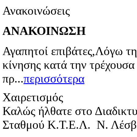
Ανακοινώσεις
ΑΝΑΚΟΙΝΩΣΗ
Αγαπητοί επιβάτες,Λόγω τη
κίνησης κατά την τρέχουσα
πρ...
περισσότερα
Χαιρετισμός
Καλώς ήλθατε στο Διαδικτ
Σταθμού Κ.Τ.Ε.Λ. Ν. Λέσβ