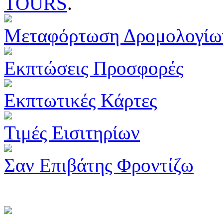
TOURS
.
Μεταφόρτωση Δρομολογίω
Εκπτώσεις Προσφορές
Εκπτωτικές Κάρτες
Τιμές Εισιτηρίων
Σαν Επιβάτης Φροντίζω