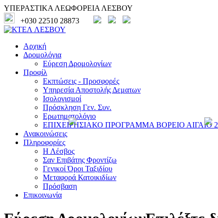
ΥΠΕΡΑΣΤΙΚΑ ΛΕΩΦΟΡΕΙΑ ΛΕΣΒΟΥ
+030 22510 28873
Αρχική
Δρομολόγια
Εύρεση Δρομολογίων
Προφίλ
Εκπτώσεις - Προσφορές
Υπηρεσία Αποστολής Δεματων
Ισολογισμοί
Πρόσκληση Γεν. Συν.
Ερωτηματολόγιο
ΕΠΙΧΕΙΡΗΣΙΑΚΟ ΠΡΟΓΡΑΜΜΑ ΒΟΡΕΙΟ ΑΙΓΑΙΟ 20
Ανακοινώσεις
Πληροφορίες
Η Λέσβος
Σαν Επιβάτης Φροντίζω
Γενικοί Όροι Ταξιδίου
Μεταφορά Κατοικιδίων
Πρόσβαση
Επικοινωνία