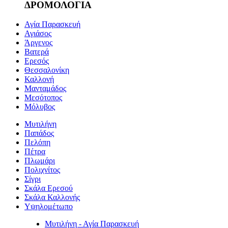
ΔΡΟΜΟΛΟΓΙΑ
Αγία Παρασκευή
Αγιάσος
Άργενος
Βατερά
Ερεσός
Θεσσαλονίκη
Καλλονή
Μανταμάδος
Μεσότοπος
Μόλυβος
Μυτιλήνη
Παπάδος
Πελόπη
Πέτρα
Πλωμάρι
Πολιχνίτος
Σίγρι
Σκάλα Ερεσού
Σκάλα Καλλονής
Υψηλομέτωπο
Μυτιλήνη - Αγία Παρασκευή