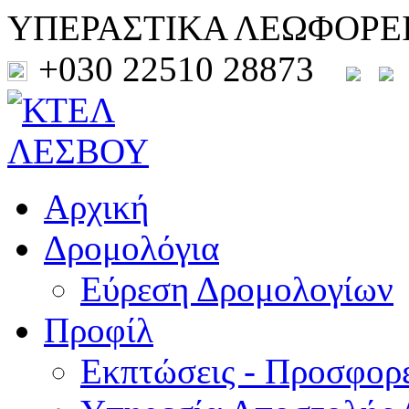
ΥΠΕΡΑΣΤΙΚΑ ΛΕΩΦΟΡΕ
+030 22510 28873
Αρχική
Δρομολόγια
Εύρεση Δρομολογίων
Προφίλ
Εκπτώσεις - Προσφορ