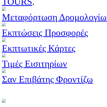
TOURS
.
Μεταφόρτωση Δρομολογίω
Εκπτώσεις Προσφορές
Εκπτωτικές Κάρτες
Τιμές Εισιτηρίων
Σαν Επιβάτης Φροντίζω