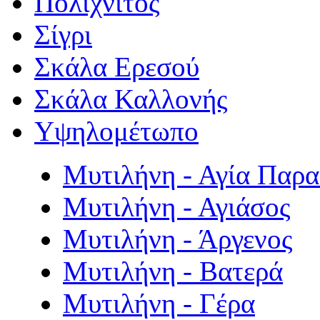
Πολιχνίτος
Σίγρι
Σκάλα Ερεσού
Σκάλα Καλλονής
Υψηλομέτωπο
Μυτιλήνη - Αγία Παρ
Μυτιλήνη - Αγιάσος
Μυτιλήνη - Άργενος
Μυτιλήνη - Βατερά
Μυτιλήνη - Γέρα