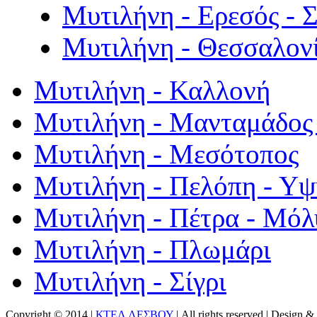
Μυτιλήνη - Ερεσός - 
Μυτιλήνη - Θεσσαλον
Μυτιλήνη - Καλλονή
Μυτιλήνη - Μανταμάδος 
Μυτιλήνη - Μεσότοπος
Μυτιλήνη - Πελόπη - Υ
Μυτιλήνη - Πέτρα - Μόλ
Μυτιλήνη - Πλωμάρι
Μυτιλήνη - Σίγρι
Copyright © 2014 |
ΚΤΕΛ ΛΕΣΒΟΥ
| All rights reserved | Design
& 