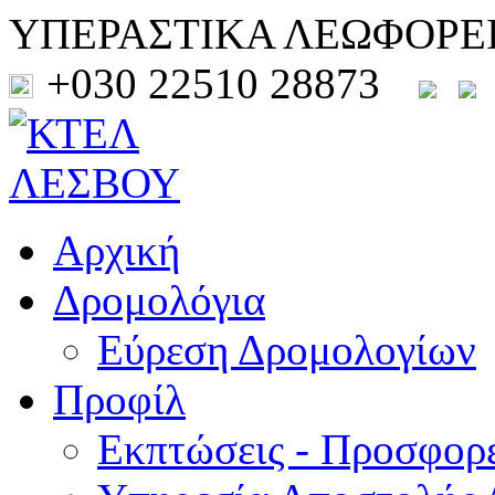
ΥΠΕΡΑΣΤΙΚΑ ΛΕΩΦΟΡΕ
+030 22510 28873
Αρχική
Δρομολόγια
Εύρεση Δρομολογίων
Προφίλ
Εκπτώσεις - Προσφορ