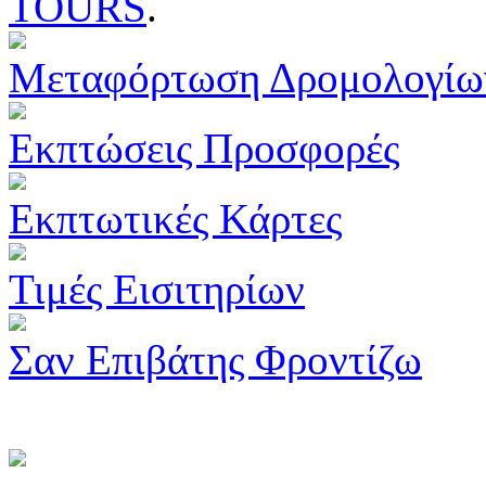
TOURS
.
Μεταφόρτωση Δρομολογίω
Εκπτώσεις Προσφορές
Εκπτωτικές Κάρτες
Τιμές Εισιτηρίων
Σαν Επιβάτης Φροντίζω