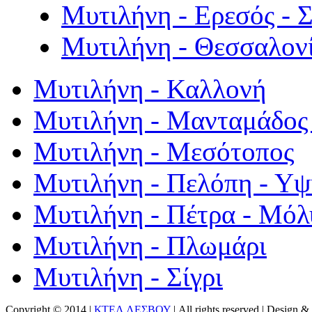
Μυτιλήνη - Ερεσός - 
Μυτιλήνη - Θεσσαλον
Μυτιλήνη - Καλλονή
Μυτιλήνη - Μανταμάδος 
Μυτιλήνη - Μεσότοπος
Μυτιλήνη - Πελόπη - Υ
Μυτιλήνη - Πέτρα - Μόλ
Μυτιλήνη - Πλωμάρι
Μυτιλήνη - Σίγρι
Copyright © 2014 |
ΚΤΕΛ ΛΕΣΒΟΥ
| All rights reserved | Design
& 