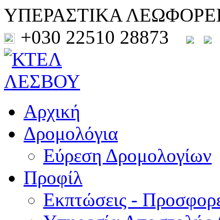
ΥΠΕΡΑΣΤΙΚΑ ΛΕΩΦΟΡΕ
+030 22510 28873
Αρχική
Δρομολόγια
Εύρεση Δρομολογίων
Προφίλ
Εκπτώσεις - Προσφορ