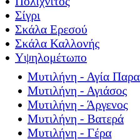
Πολιχνίτος
Σίγρι
Σκάλα Ερεσού
Σκάλα Καλλονής
Υψηλομέτωπο
Μυτιλήνη - Αγία Παρ
Μυτιλήνη - Αγιάσος
Μυτιλήνη - Άργενος
Μυτιλήνη - Βατερά
Μυτιλήνη - Γέρα