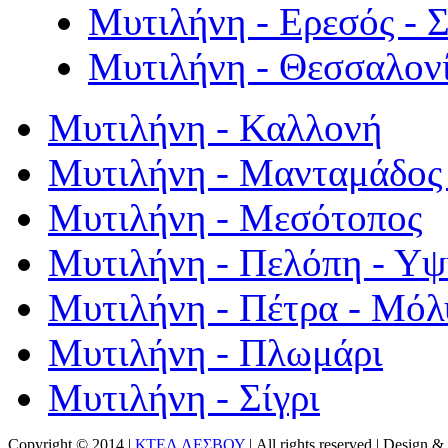
Μυτιλήνη - Ερεσός - 
Μυτιλήνη - Θεσσαλον
Μυτιλήνη - Καλλονή
Μυτιλήνη - Μανταμάδος 
Μυτιλήνη - Μεσότοπος
Μυτιλήνη - Πελόπη - Υ
Μυτιλήνη - Πέτρα - Μόλ
Μυτιλήνη - Πλωμάρι
Μυτιλήνη - Σίγρι
Copyright © 2014 |
ΚΤΕΛ ΛΕΣΒΟΥ
| All rights reserved | Design
& 