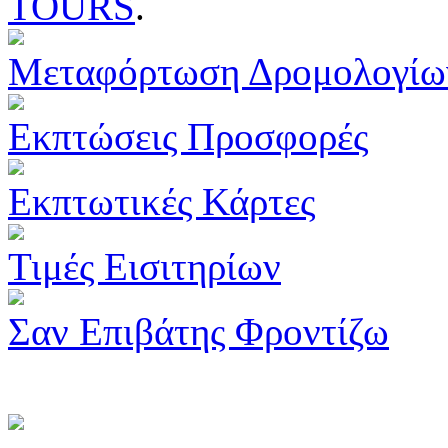
TOURS
.
Μεταφόρτωση Δρομολογίω
Εκπτώσεις Προσφορές
Εκπτωτικές Κάρτες
Τιμές Εισιτηρίων
Σαν Επιβάτης Φροντίζω