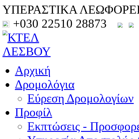
ΥΠΕΡΑΣΤΙΚΑ ΛΕΩΦΟΡΕ
+030 22510 28873
Αρχική
Δρομολόγια
Εύρεση Δρομολογίων
Προφίλ
Εκπτώσεις - Προσφορ