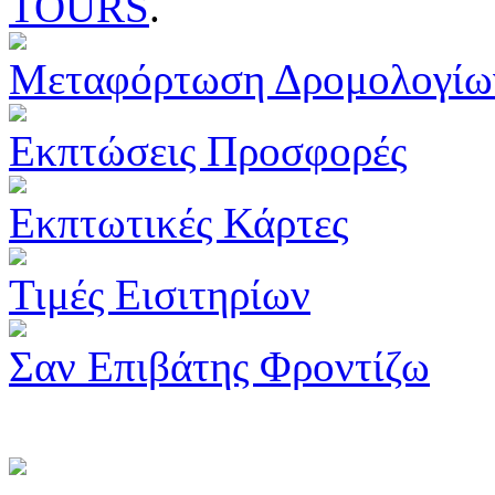
TOURS
.
Μεταφόρτωση Δρομολογίω
Εκπτώσεις Προσφορές
Εκπτωτικές Κάρτες
Τιμές Εισιτηρίων
Σαν Επιβάτης Φροντίζω