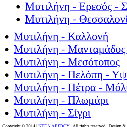
Μυτιλήνη - Ερεσός - 
Μυτιλήνη - Θεσσαλον
Μυτιλήνη - Καλλονή
Μυτιλήνη - Μανταμάδος 
Μυτιλήνη - Μεσότοπος
Μυτιλήνη - Πελόπη - Υ
Μυτιλήνη - Πέτρα - Μόλ
Μυτιλήνη - Πλωμάρι
Μυτιλήνη - Σίγρι
Copyright © 2014 |
ΚΤΕΛ ΛΕΣΒΟΥ
| All rights reserved | Design
& 