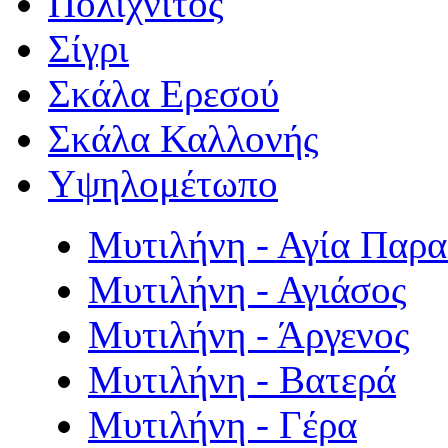
Πολιχνίτος
Σίγρι
Σκάλα Ερεσού
Σκάλα Καλλονής
Υψηλομέτωπο
Μυτιλήνη - Αγία Παρ
Μυτιλήνη - Αγιάσος
Μυτιλήνη - Άργενος
Μυτιλήνη - Βατερά
Μυτιλήνη - Γέρα