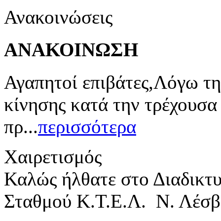
Ανακοινώσεις
ΑΝΑΚΟΙΝΩΣΗ
Αγαπητοί επιβάτες,Λόγω τη
κίνησης κατά την τρέχουσα
πρ...
περισσότερα
Χαιρετισμός
Καλώς ήλθατε στο Διαδικτ
Σταθμού Κ.Τ.Ε.Λ. Ν. Λέσβ