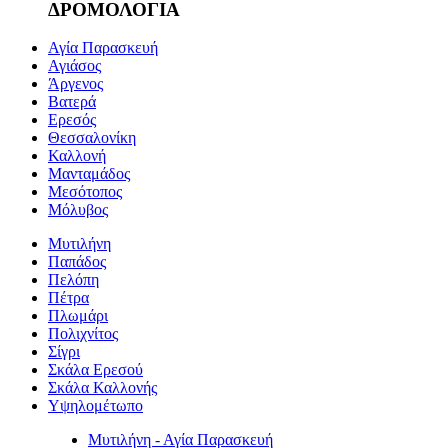
ΔΡΟΜΟΛΟΓΙΑ
Αγία Παρασκευή
Αγιάσος
Άργενος
Βατερά
Ερεσός
Θεσσαλονίκη
Καλλονή
Μανταμάδος
Μεσότοπος
Μόλυβος
Μυτιλήνη
Παπάδος
Πελόπη
Πέτρα
Πλωμάρι
Πολιχνίτος
Σίγρι
Σκάλα Ερεσού
Σκάλα Καλλονής
Υψηλομέτωπο
Μυτιλήνη - Αγία Παρασκευή