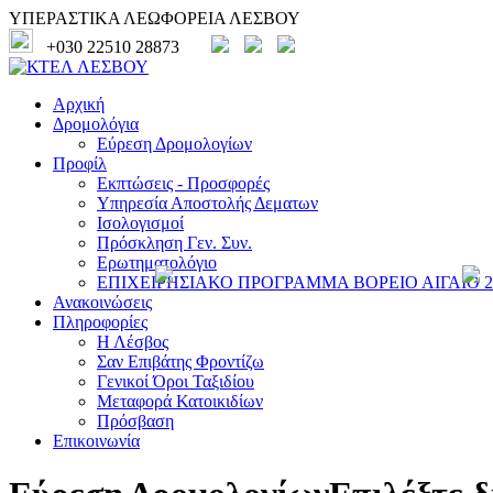
ΥΠΕΡΑΣΤΙΚΑ ΛΕΩΦΟΡΕΙΑ ΛΕΣΒΟΥ
+030 22510 28873
Αρχική
Δρομολόγια
Εύρεση Δρομολογίων
Προφίλ
Εκπτώσεις - Προσφορές
Υπηρεσία Αποστολής Δεματων
Ισολογισμοί
Πρόσκληση Γεν. Συν.
Ερωτηματολόγιο
ΕΠΙΧΕΙΡΗΣΙΑΚΟ ΠΡΟΓΡΑΜΜΑ ΒΟΡΕΙΟ ΑΙΓΑΙΟ 20
Ανακοινώσεις
Πληροφορίες
Η Λέσβος
Σαν Επιβάτης Φροντίζω
Γενικοί Όροι Ταξιδίου
Μεταφορά Κατοικιδίων
Πρόσβαση
Επικοινωνία