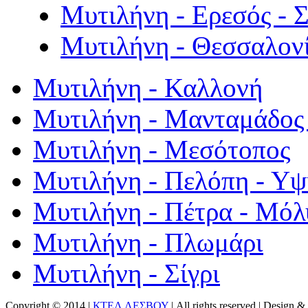
Μυτιλήνη - Ερεσός - 
Μυτιλήνη - Θεσσαλον
Μυτιλήνη - Καλλονή
Μυτιλήνη - Μανταμάδος 
Μυτιλήνη - Μεσότοπος
Μυτιλήνη - Πελόπη - Υ
Μυτιλήνη - Πέτρα - Μόλ
Μυτιλήνη - Πλωμάρι
Μυτιλήνη - Σίγρι
Copyright © 2014 |
ΚΤΕΛ ΛΕΣΒΟΥ
| All rights reserved | Design
& 