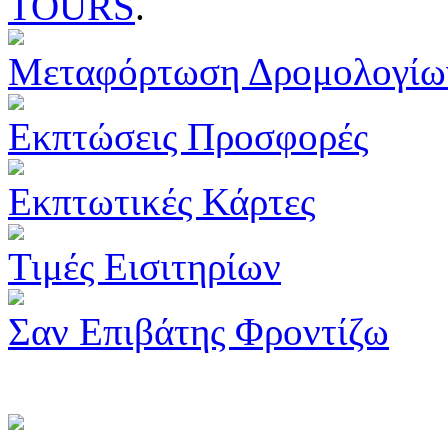
TOURS
.
Μεταφόρτωση Δρομολογίω
Εκπτώσεις Προσφορές
Εκπτωτικές Κάρτες
Τιμές Εισιτηρίων
Σαν Επιβάτης Φροντίζω