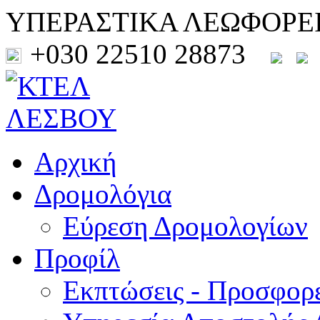
ΥΠΕΡΑΣΤΙΚΑ ΛΕΩΦΟΡΕ
+030 22510 28873
Αρχική
Δρομολόγια
Εύρεση Δρομολογίων
Προφίλ
Εκπτώσεις - Προσφορ