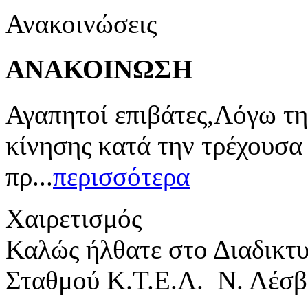
Ανακοινώσεις
ΑΝΑΚΟΙΝΩΣΗ
Αγαπητοί επιβάτες,Λόγω τη
κίνησης κατά την τρέχουσα
πρ...
περισσότερα
Χαιρετισμός
Καλώς ήλθατε στο Διαδικτ
Σταθμού Κ.Τ.Ε.Λ. Ν. Λέσβ