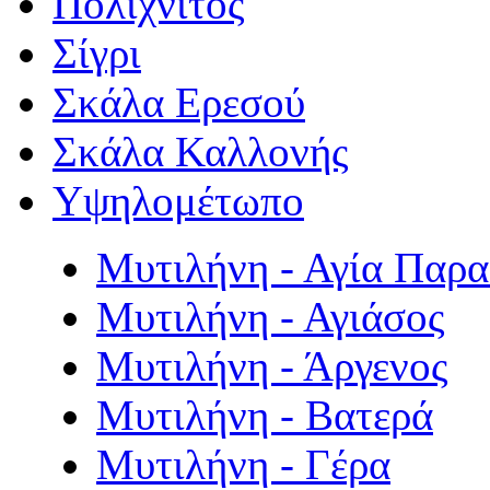
Πολιχνίτος
Σίγρι
Σκάλα Ερεσού
Σκάλα Καλλονής
Υψηλομέτωπο
Μυτιλήνη - Αγία Παρ
Μυτιλήνη - Αγιάσος
Μυτιλήνη - Άργενος
Μυτιλήνη - Βατερά
Μυτιλήνη - Γέρα