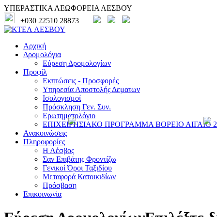
ΥΠΕΡΑΣΤΙΚΑ ΛΕΩΦΟΡΕΙΑ ΛΕΣΒΟΥ
+030 22510 28873
Αρχική
Δρομολόγια
Εύρεση Δρομολογίων
Προφίλ
Εκπτώσεις - Προσφορές
Υπηρεσία Αποστολής Δεματων
Ισολογισμοί
Πρόσκληση Γεν. Συν.
Ερωτηματολόγιο
ΕΠΙΧΕΙΡΗΣΙΑΚΟ ΠΡΟΓΡΑΜΜΑ ΒΟΡΕΙΟ ΑΙΓΑΙΟ 20
Ανακοινώσεις
Πληροφορίες
Η Λέσβος
Σαν Επιβάτης Φροντίζω
Γενικοί Όροι Ταξιδίου
Μεταφορά Κατοικιδίων
Πρόσβαση
Επικοινωνία