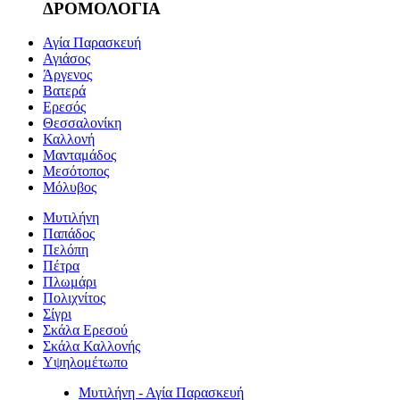
ΔΡΟΜΟΛΟΓΙΑ
Αγία Παρασκευή
Αγιάσος
Άργενος
Βατερά
Ερεσός
Θεσσαλονίκη
Καλλονή
Μανταμάδος
Μεσότοπος
Μόλυβος
Μυτιλήνη
Παπάδος
Πελόπη
Πέτρα
Πλωμάρι
Πολιχνίτος
Σίγρι
Σκάλα Ερεσού
Σκάλα Καλλονής
Υψηλομέτωπο
Μυτιλήνη - Αγία Παρασκευή