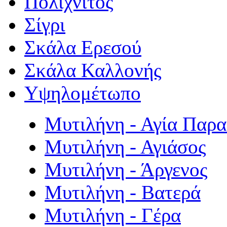
Πολιχνίτος
Σίγρι
Σκάλα Ερεσού
Σκάλα Καλλονής
Υψηλομέτωπο
Μυτιλήνη - Αγία Παρ
Μυτιλήνη - Αγιάσος
Μυτιλήνη - Άργενος
Μυτιλήνη - Βατερά
Μυτιλήνη - Γέρα