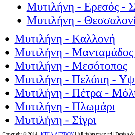
Μυτιλήνη - Ερεσός - 
Μυτιλήνη - Θεσσαλον
Μυτιλήνη - Καλλονή
Μυτιλήνη - Μανταμάδος 
Μυτιλήνη - Μεσότοπος
Μυτιλήνη - Πελόπη - Υ
Μυτιλήνη - Πέτρα - Μόλ
Μυτιλήνη - Πλωμάρι
Μυτιλήνη - Σίγρι
Copyright © 2014 |
ΚΤΕΛ ΛΕΣΒΟΥ
| All rights reserved | Design
& 