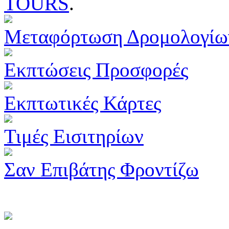
TOURS
.
Μεταφόρτωση Δρομολογίω
Εκπτώσεις Προσφορές
Εκπτωτικές Κάρτες
Τιμές Εισιτηρίων
Σαν Επιβάτης Φροντίζω