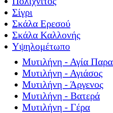
Πολιχνίτος
Σίγρι
Σκάλα Ερεσού
Σκάλα Καλλονής
Υψηλομέτωπο
Μυτιλήνη - Αγία Παρ
Μυτιλήνη - Αγιάσος
Μυτιλήνη - Άργενος
Μυτιλήνη - Βατερά
Μυτιλήνη - Γέρα