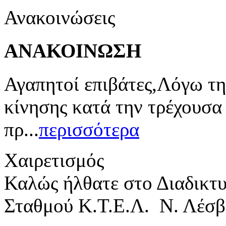
Ανακοινώσεις
ΑΝΑΚΟΙΝΩΣΗ
Αγαπητοί επιβάτες,Λόγω τη
κίνησης κατά την τρέχουσα
πρ...
περισσότερα
Χαιρετισμός
Καλώς ήλθατε στο Διαδικτ
Σταθμού Κ.Τ.Ε.Λ. Ν. Λέσβ