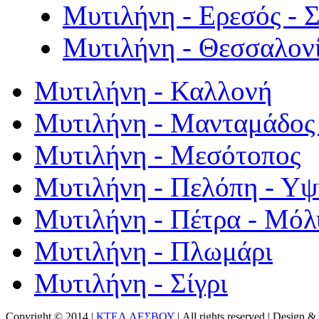
Μυτιλήνη - Ερεσός - 
Μυτιλήνη - Θεσσαλον
Μυτιλήνη - Καλλονή
Μυτιλήνη - Μανταμάδος 
Μυτιλήνη - Μεσότοπος
Μυτιλήνη - Πελόπη - Υ
Μυτιλήνη - Πέτρα - Μόλ
Μυτιλήνη - Πλωμάρι
Μυτιλήνη - Σίγρι
Copyright © 2014 |
ΚΤΕΛ ΛΕΣΒΟΥ
| All rights reserved | Design
& 