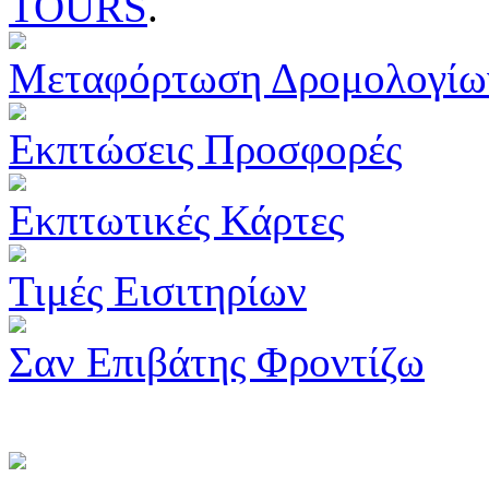
TOURS
.
Μεταφόρτωση Δρομολογίω
Εκπτώσεις Προσφορές
Εκπτωτικές Κάρτες
Τιμές Εισιτηρίων
Σαν Επιβάτης Φροντίζω