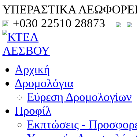
ΥΠΕΡΑΣΤΙΚΑ ΛΕΩΦΟΡΕ
+030 22510 28873
Αρχική
Δρομολόγια
Εύρεση Δρομολογίων
Προφίλ
Εκπτώσεις - Προσφορ