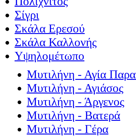
Πολιχνίτος
Σίγρι
Σκάλα Ερεσού
Σκάλα Καλλονής
Υψηλομέτωπο
Μυτιλήνη - Αγία Παρ
Μυτιλήνη - Αγιάσος
Μυτιλήνη - Άργενος
Μυτιλήνη - Βατερά
Μυτιλήνη - Γέρα