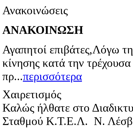
Ανακοινώσεις
ΑΝΑΚΟΙΝΩΣΗ
Αγαπητοί επιβάτες,Λόγω τη
κίνησης κατά την τρέχουσα
πρ...
περισσότερα
Χαιρετισμός
Καλώς ήλθατε στο Διαδικτ
Σταθμού Κ.Τ.Ε.Λ. Ν. Λέσβ