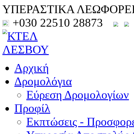
ΥΠΕΡΑΣΤΙΚΑ ΛΕΩΦΟΡΕ
+030 22510 28873
Αρχική
Δρομολόγια
Εύρεση Δρομολογίων
Προφίλ
Εκπτώσεις - Προσφορ