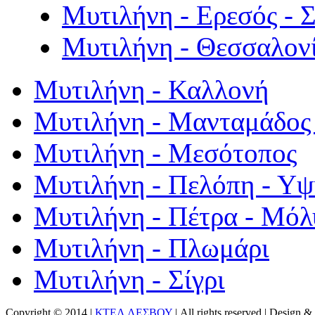
Μυτιλήνη - Ερεσός - 
Μυτιλήνη - Θεσσαλον
Μυτιλήνη - Καλλονή
Μυτιλήνη - Μανταμάδος 
Μυτιλήνη - Μεσότοπος
Μυτιλήνη - Πελόπη - Υ
Μυτιλήνη - Πέτρα - Μόλ
Μυτιλήνη - Πλωμάρι
Μυτιλήνη - Σίγρι
Copyright © 2014 |
ΚΤΕΛ ΛΕΣΒΟΥ
| All rights reserved | Design
& 