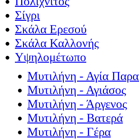
Πολιχνίτος
Σίγρι
Σκάλα Ερεσού
Σκάλα Καλλονής
Υψηλομέτωπο
Μυτιλήνη - Αγία Παρ
Μυτιλήνη - Αγιάσος
Μυτιλήνη - Άργενος
Μυτιλήνη - Βατερά
Μυτιλήνη - Γέρα