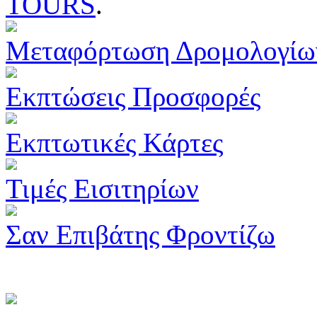
TOURS
.
Μεταφόρτωση Δρομολογίω
Εκπτώσεις Προσφορές
Εκπτωτικές Κάρτες
Τιμές Εισιτηρίων
Σαν Επιβάτης Φροντίζω