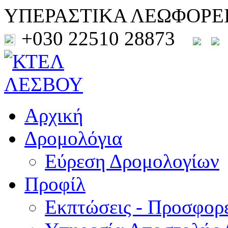
ΥΠΕΡΑΣΤΙΚΑ ΛΕΩΦΟΡΕ
+030 22510 28873
Αρχική
Δρομολόγια
Εύρεση Δρομολογίων
Προφίλ
Εκπτώσεις - Προσφορ