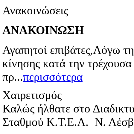
Ανακοινώσεις
ΑΝΑΚΟΙΝΩΣΗ
Αγαπητοί επιβάτες,Λόγω τη
κίνησης κατά την τρέχουσα
πρ...
περισσότερα
Χαιρετισμός
Καλώς ήλθατε στο Διαδικτ
Σταθμού Κ.Τ.Ε.Λ. Ν. Λέσβ