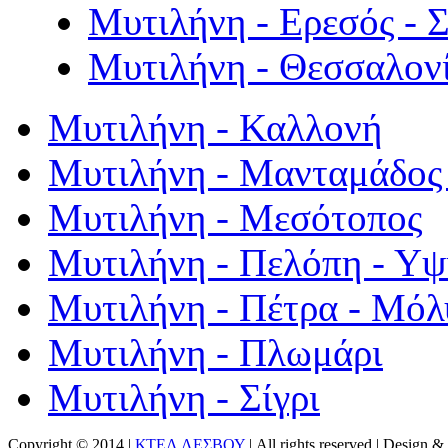
Μυτιλήνη - Ερεσός - 
Μυτιλήνη - Θεσσαλον
Μυτιλήνη - Καλλονή
Μυτιλήνη - Μανταμάδος 
Μυτιλήνη - Μεσότοπος
Μυτιλήνη - Πελόπη - Υ
Μυτιλήνη - Πέτρα - Μόλ
Μυτιλήνη - Πλωμάρι
Μυτιλήνη - Σίγρι
Copyright © 2014 |
ΚΤΕΛ ΛΕΣΒΟΥ
| All rights reserved | Design
& 