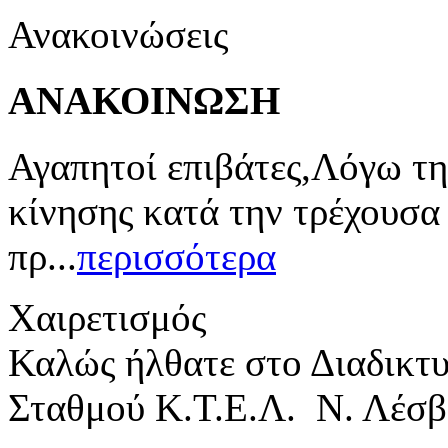
Ανακοινώσεις
ΑΝΑΚΟΙΝΩΣΗ
Αγαπητοί επιβάτες,Λόγω τη
κίνησης κατά την τρέχουσα
πρ...
περισσότερα
Χαιρετισμός
Καλώς ήλθατε στο Διαδικτ
Σταθμού Κ.Τ.Ε.Λ. Ν. Λέσβ