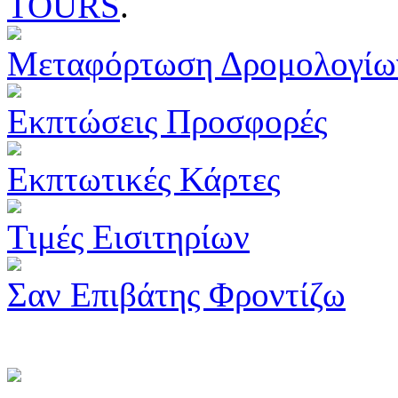
TOURS
.
Μεταφόρτωση Δρομολογίω
Εκπτώσεις Προσφορές
Εκπτωτικές Κάρτες
Τιμές Εισιτηρίων
Σαν Επιβάτης Φροντίζω