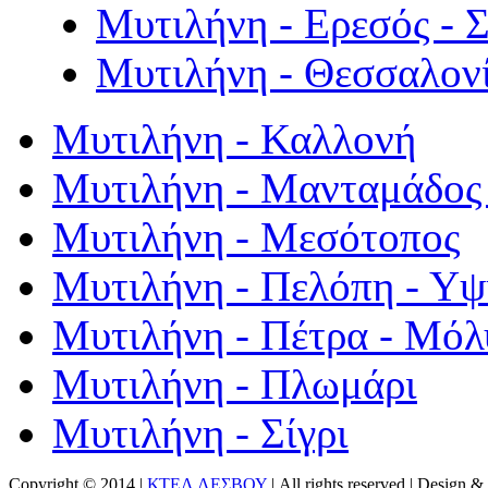
Μυτιλήνη - Ερεσός - 
Μυτιλήνη - Θεσσαλον
Μυτιλήνη - Καλλονή
Μυτιλήνη - Μανταμάδος 
Μυτιλήνη - Μεσότοπος
Μυτιλήνη - Πελόπη - Υ
Μυτιλήνη - Πέτρα - Μόλ
Μυτιλήνη - Πλωμάρι
Μυτιλήνη - Σίγρι
Copyright © 2014 |
ΚΤΕΛ ΛΕΣΒΟΥ
| All rights reserved | Design
& 