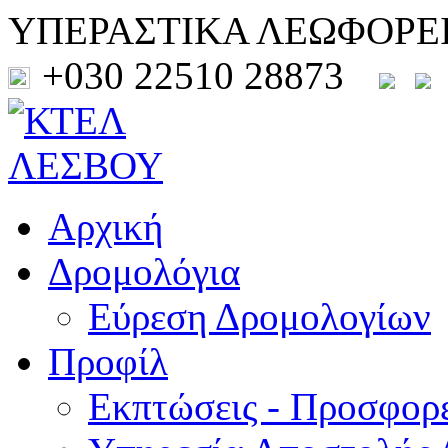
ΥΠΕΡΑΣΤΙΚΑ ΛΕΩΦΟΡΕ
+030 22510 28873
Αρχική
Δρομολόγια
Εύρεση Δρομολογίων
Προφίλ
Εκπτώσεις - Προσφορ