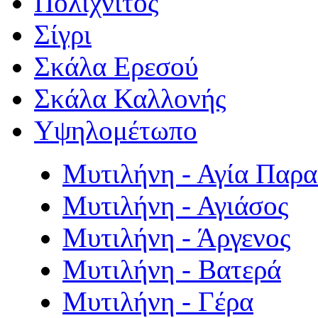
Πολιχνίτος
Σίγρι
Σκάλα Ερεσού
Σκάλα Καλλονής
Υψηλομέτωπο
Μυτιλήνη - Αγία Παρ
Μυτιλήνη - Αγιάσος
Μυτιλήνη - Άργενος
Μυτιλήνη - Βατερά
Μυτιλήνη - Γέρα