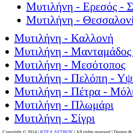
Μυτιλήνη - Ερεσός - 
Μυτιλήνη - Θεσσαλον
Μυτιλήνη - Καλλονή
Μυτιλήνη - Μανταμάδος 
Μυτιλήνη - Μεσότοπος
Μυτιλήνη - Πελόπη - Υ
Μυτιλήνη - Πέτρα - Μόλ
Μυτιλήνη - Πλωμάρι
Μυτιλήνη - Σίγρι
Copyright © 2014 |
ΚΤΕΛ ΛΕΣΒΟΥ
| All rights reserved | Design
& 