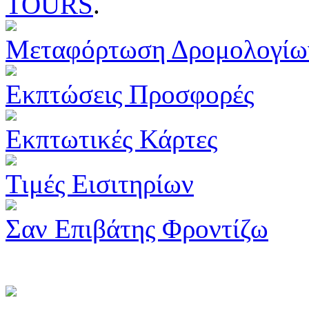
TOURS
.
Μεταφόρτωση Δρομολογίω
Εκπτώσεις Προσφορές
Εκπτωτικές Κάρτες
Τιμές Εισιτηρίων
Σαν Επιβάτης Φροντίζω