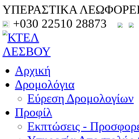
ΥΠΕΡΑΣΤΙΚΑ ΛΕΩΦΟΡΕ
+030 22510 28873
Αρχική
Δρομολόγια
Εύρεση Δρομολογίων
Προφίλ
Εκπτώσεις - Προσφορ