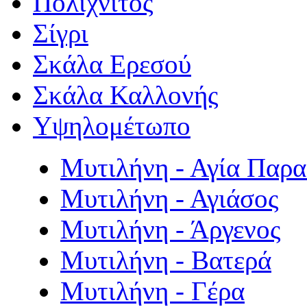
Πολιχνίτος
Σίγρι
Σκάλα Ερεσού
Σκάλα Καλλονής
Υψηλομέτωπο
Μυτιλήνη - Αγία Παρ
Μυτιλήνη - Αγιάσος
Μυτιλήνη - Άργενος
Μυτιλήνη - Βατερά
Μυτιλήνη - Γέρα