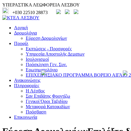
ΥΠΕΡΑΣΤΙΚΑ ΛΕΩΦΟΡΕΙΑ ΛΕΣΒΟΥ
+030 22510 28873
Αρχική
Δρομολόγια
Εύρεση Δρομολογίων
Προφίλ
Εκπτώσεις - Προσφορές
Υπηρεσία Αποστολής Δεματων
Ισολογισμοί
Πρόσκληση Γεν. Συν.
Ερωτηματολόγιο
ΕΠΙΧΕΙΡΗΣΙΑΚΟ ΠΡΟΓΡΑΜΜΑ ΒΟΡΕΙΟ ΑΙΓΑΙΟ 20
Ανακοινώσεις
Πληροφορίες
Η Λέσβος
Σαν Επιβάτης Φροντίζω
Γενικοί Όροι Ταξιδίου
Μεταφορά Κατοικιδίων
Πρόσβαση
Επικοινωνία