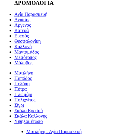
ΔΡΟΜΟΛΟΓΙΑ
Αγία Παρασκευή
Αγιάσος
Άργενος
Βατερά
Ερεσός
Θεσσαλονίκη
Καλλονή
Μανταμάδος
Μεσότοπος
Μόλυβος
Μυτιλήνη
Παπάδος
Πελόπη
Πέτρα
Πλωμάρι
Πολιχνίτος
Σίγρι
Σκάλα Ερεσού
Σκάλα Καλλονής
Υψηλομέτωπο
Μυτιλήνη - Αγία Παρασκευή