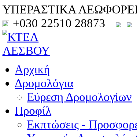
ΥΠΕΡΑΣΤΙΚΑ ΛΕΩΦΟΡΕ
+030 22510 28873
Αρχική
Δρομολόγια
Εύρεση Δρομολογίων
Προφίλ
Εκπτώσεις - Προσφορ