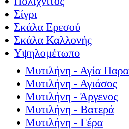
Πολιχνίτος
Σίγρι
Σκάλα Ερεσού
Σκάλα Καλλονής
Υψηλομέτωπο
Μυτιλήνη - Αγία Παρ
Μυτιλήνη - Αγιάσος
Μυτιλήνη - Άργενος
Μυτιλήνη - Βατερά
Μυτιλήνη - Γέρα