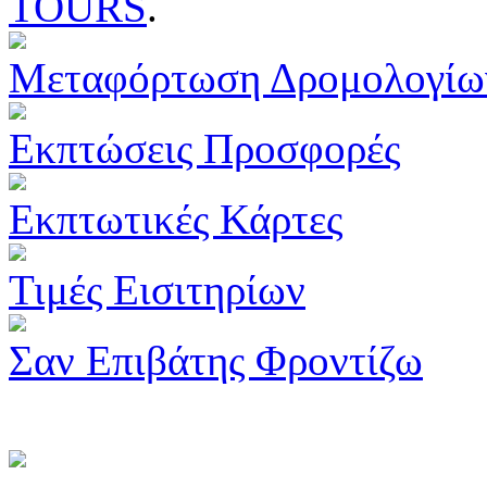
TOURS
.
Μεταφόρτωση Δρομολογίω
Εκπτώσεις Προσφορές
Εκπτωτικές Κάρτες
Τιμές Εισιτηρίων
Σαν Επιβάτης Φροντίζω