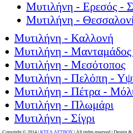
Μυτιλήνη - Ερεσός - 
Μυτιλήνη - Θεσσαλον
Μυτιλήνη - Καλλονή
Μυτιλήνη - Μανταμάδος 
Μυτιλήνη - Μεσότοπος
Μυτιλήνη - Πελόπη - Υ
Μυτιλήνη - Πέτρα - Μόλ
Μυτιλήνη - Πλωμάρι
Μυτιλήνη - Σίγρι
Copyright © 2014 |
ΚΤΕΛ ΛΕΣΒΟΥ
| All rights reserved | Design
& 