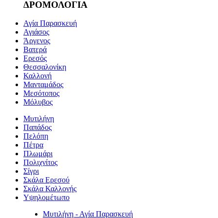
ΔΡΟΜΟΛΟΓΙΑ
Αγία Παρασκευή
Αγιάσος
Άργενος
Βατερά
Ερεσός
Θεσσαλονίκη
Καλλονή
Μανταμάδος
Μεσότοπος
Μόλυβος
Μυτιλήνη
Παπάδος
Πελόπη
Πέτρα
Πλωμάρι
Πολιχνίτος
Σίγρι
Σκάλα Ερεσού
Σκάλα Καλλονής
Υψηλομέτωπο
Μυτιλήνη - Αγία Παρασκευή