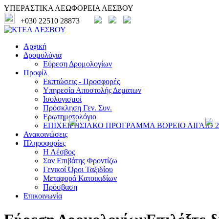
ΥΠΕΡΑΣΤΙΚΑ ΛΕΩΦΟΡΕΙΑ ΛΕΣΒΟΥ
+030 22510 28873
Αρχική
Δρομολόγια
Εύρεση Δρομολογίων
Προφίλ
Εκπτώσεις - Προσφορές
Υπηρεσία Αποστολής Δεματων
Ισολογισμοί
Πρόσκληση Γεν. Συν.
Ερωτηματολόγιο
ΕΠΙΧΕΙΡΗΣΙΑΚΟ ΠΡΟΓΡΑΜΜΑ ΒΟΡΕΙΟ ΑΙΓΑΙΟ 20
Ανακοινώσεις
Πληροφορίες
Η Λέσβος
Σαν Επιβάτης Φροντίζω
Γενικοί Όροι Ταξιδίου
Μεταφορά Κατοικιδίων
Πρόσβαση
Επικοινωνία