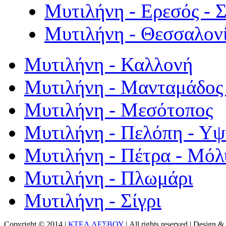
Μυτιλήνη - Ερεσός - 
Μυτιλήνη - Θεσσαλον
Μυτιλήνη - Καλλονή
Μυτιλήνη - Μανταμάδος 
Μυτιλήνη - Μεσότοπος
Μυτιλήνη - Πελόπη - Υ
Μυτιλήνη - Πέτρα - Μόλ
Μυτιλήνη - Πλωμάρι
Μυτιλήνη - Σίγρι
Copyright © 2014 |
ΚΤΕΛ ΛΕΣΒΟΥ
| All rights reserved | Design
& 