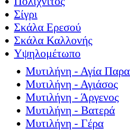
Πολιχνίτος
Σίγρι
Σκάλα Ερεσού
Σκάλα Καλλονής
Υψηλομέτωπο
Μυτιλήνη - Αγία Παρ
Μυτιλήνη - Αγιάσος
Μυτιλήνη - Άργενος
Μυτιλήνη - Βατερά
Μυτιλήνη - Γέρα