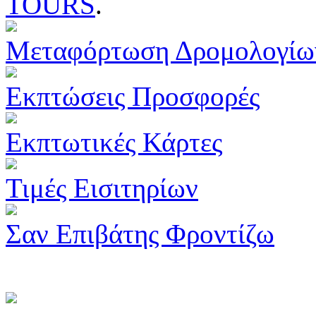
TOURS
.
Μεταφόρτωση Δρομολογίω
Εκπτώσεις Προσφορές
Εκπτωτικές Κάρτες
Τιμές Εισιτηρίων
Σαν Επιβάτης Φροντίζω