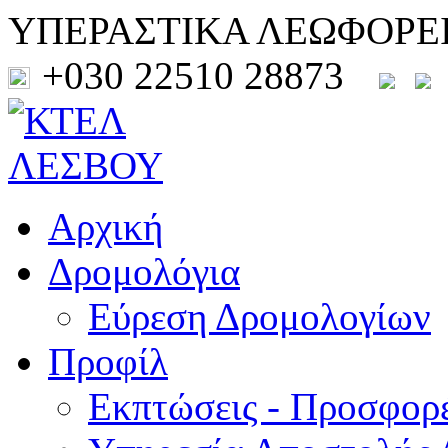
ΥΠΕΡΑΣΤΙΚΑ ΛΕΩΦΟΡΕ
+030 22510 28873
Αρχική
Δρομολόγια
Εύρεση Δρομολογίων
Προφίλ
Εκπτώσεις - Προσφορ