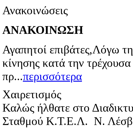
Ανακοινώσεις
ΑΝΑΚΟΙΝΩΣΗ
Αγαπητοί επιβάτες,Λόγω τη
κίνησης κατά την τρέχουσα
πρ...
περισσότερα
Χαιρετισμός
Καλώς ήλθατε στο Διαδικτ
Σταθμού Κ.Τ.Ε.Λ. Ν. Λέσβ