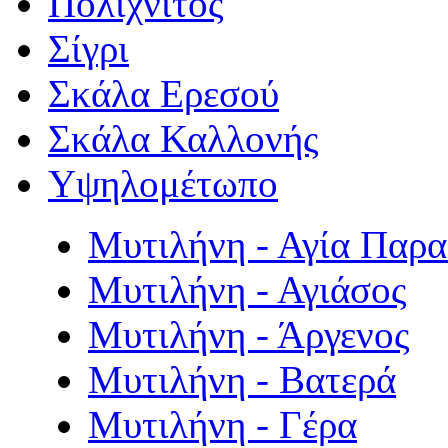
Πολιχνίτος
Σίγρι
Σκάλα Ερεσού
Σκάλα Καλλονής
Υψηλομέτωπο
Μυτιλήνη - Αγία Παρ
Μυτιλήνη - Αγιάσος
Μυτιλήνη - Άργενος
Μυτιλήνη - Βατερά
Μυτιλήνη - Γέρα