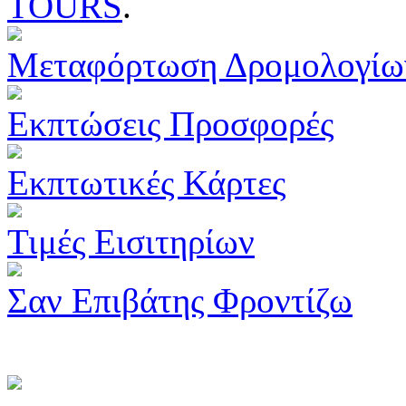
TOURS
.
Μεταφόρτωση Δρομολογίω
Εκπτώσεις Προσφορές
Εκπτωτικές Κάρτες
Τιμές Εισιτηρίων
Σαν Επιβάτης Φροντίζω