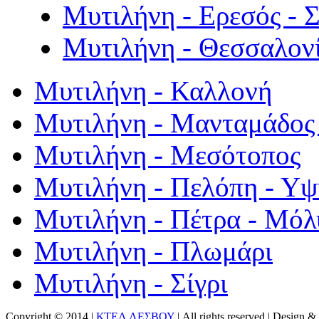
Μυτιλήνη - Ερεσός - 
Μυτιλήνη - Θεσσαλον
Μυτιλήνη - Καλλονή
Μυτιλήνη - Μανταμάδος 
Μυτιλήνη - Μεσότοπος
Μυτιλήνη - Πελόπη - Υ
Μυτιλήνη - Πέτρα - Μόλ
Μυτιλήνη - Πλωμάρι
Μυτιλήνη - Σίγρι
Copyright © 2014 |
ΚΤΕΛ ΛΕΣΒΟΥ
| All rights reserved | Design
& 