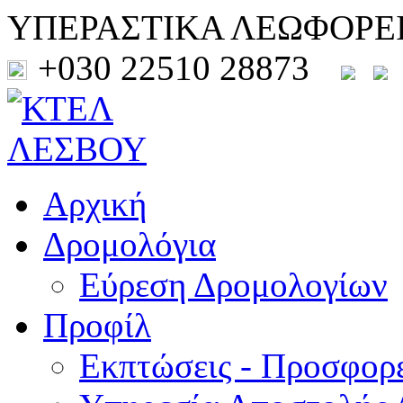
ΥΠΕΡΑΣΤΙΚΑ ΛΕΩΦΟΡΕ
+030 22510 28873
Αρχική
Δρομολόγια
Εύρεση Δρομολογίων
Προφίλ
Εκπτώσεις - Προσφορ