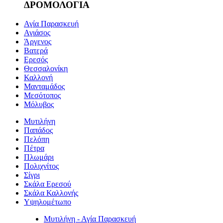
ΔΡΟΜΟΛΟΓΙΑ
Αγία Παρασκευή
Αγιάσος
Άργενος
Βατερά
Ερεσός
Θεσσαλονίκη
Καλλονή
Μανταμάδος
Μεσότοπος
Μόλυβος
Μυτιλήνη
Παπάδος
Πελόπη
Πέτρα
Πλωμάρι
Πολιχνίτος
Σίγρι
Σκάλα Ερεσού
Σκάλα Καλλονής
Υψηλομέτωπο
Μυτιλήνη - Αγία Παρασκευή