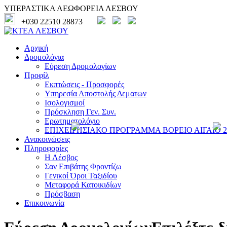
ΥΠΕΡΑΣΤΙΚΑ ΛΕΩΦΟΡΕΙΑ ΛΕΣΒΟΥ
+030 22510 28873
Αρχική
Δρομολόγια
Εύρεση Δρομολογίων
Προφίλ
Εκπτώσεις - Προσφορές
Υπηρεσία Αποστολής Δεματων
Ισολογισμοί
Πρόσκληση Γεν. Συν.
Ερωτηματολόγιο
ΕΠΙΧΕΙΡΗΣΙΑΚΟ ΠΡΟΓΡΑΜΜΑ ΒΟΡΕΙΟ ΑΙΓΑΙΟ 20
Ανακοινώσεις
Πληροφορίες
Η Λέσβος
Σαν Επιβάτης Φροντίζω
Γενικοί Όροι Ταξιδίου
Μεταφορά Κατοικιδίων
Πρόσβαση
Επικοινωνία