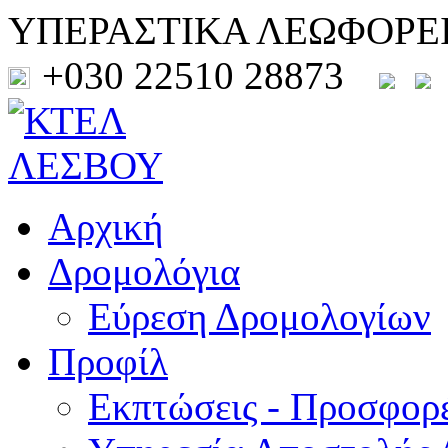
ΥΠΕΡΑΣΤΙΚΑ ΛΕΩΦΟΡΕ
+030 22510 28873
Αρχική
Δρομολόγια
Εύρεση Δρομολογίων
Προφίλ
Εκπτώσεις - Προσφορ