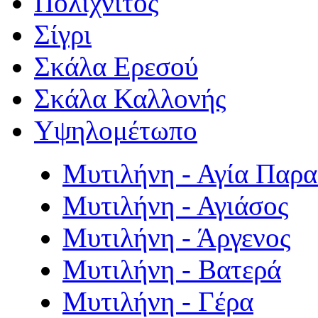
Πολιχνίτος
Σίγρι
Σκάλα Ερεσού
Σκάλα Καλλονής
Υψηλομέτωπο
Μυτιλήνη - Αγία Παρ
Μυτιλήνη - Αγιάσος
Μυτιλήνη - Άργενος
Μυτιλήνη - Βατερά
Μυτιλήνη - Γέρα