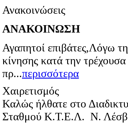
Ανακοινώσεις
ΑΝΑΚΟΙΝΩΣΗ
Αγαπητοί επιβάτες,Λόγω τη
κίνησης κατά την τρέχουσα
πρ...
περισσότερα
Χαιρετισμός
Καλώς ήλθατε στο Διαδικτ
Σταθμού Κ.Τ.Ε.Λ. Ν. Λέσβ