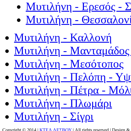
Μυτιλήνη - Ερεσός - 
Μυτιλήνη - Θεσσαλον
Μυτιλήνη - Καλλονή
Μυτιλήνη - Μανταμάδος 
Μυτιλήνη - Μεσότοπος
Μυτιλήνη - Πελόπη - Υ
Μυτιλήνη - Πέτρα - Μόλ
Μυτιλήνη - Πλωμάρι
Μυτιλήνη - Σίγρι
Copyright © 2014 |
ΚΤΕΛ ΛΕΣΒΟΥ
| All rights reserved | Design
& 