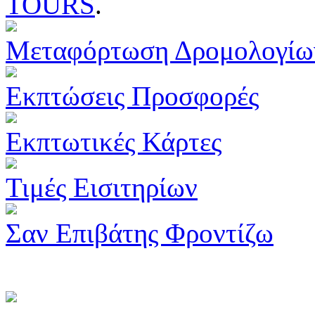
TOURS
.
Μεταφόρτωση Δρομολογίω
Εκπτώσεις Προσφορές
Εκπτωτικές Κάρτες
Τιμές Εισιτηρίων
Σαν Επιβάτης Φροντίζω