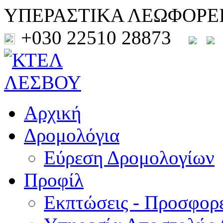
ΥΠΕΡΑΣΤΙΚΑ ΛΕΩΦΟΡΕ
+030 22510 28873
Αρχική
Δρομολόγια
Εύρεση Δρομολογίων
Προφίλ
Εκπτώσεις - Προσφορ