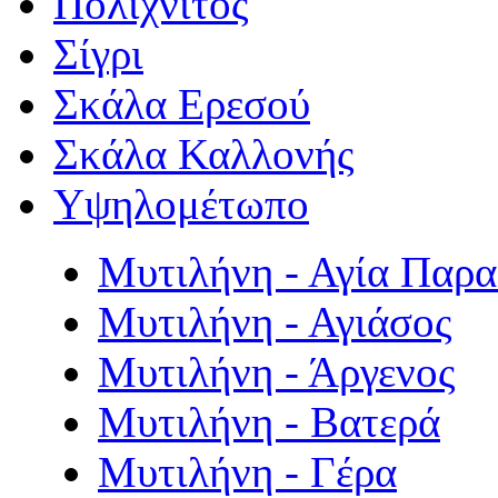
Πολιχνίτος
Σίγρι
Σκάλα Ερεσού
Σκάλα Καλλονής
Υψηλομέτωπο
Μυτιλήνη - Αγία Παρ
Μυτιλήνη - Αγιάσος
Μυτιλήνη - Άργενος
Μυτιλήνη - Βατερά
Μυτιλήνη - Γέρα