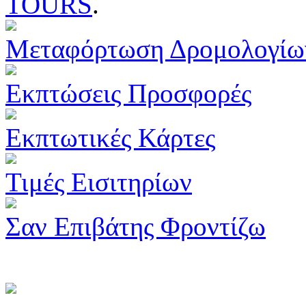
TOURS
.
Μεταφόρτωση Δρομολογίω
Εκπτώσεις Προσφορές
Εκπτωτικές Κάρτες
Τιμές Εισιτηρίων
Σαν Επιβάτης Φροντίζω