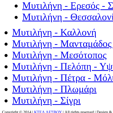
Μυτιλήνη - Ερεσός - 
Μυτιλήνη - Θεσσαλον
Μυτιλήνη - Καλλονή
Μυτιλήνη - Μανταμάδος 
Μυτιλήνη - Μεσότοπος
Μυτιλήνη - Πελόπη - Υ
Μυτιλήνη - Πέτρα - Μόλ
Μυτιλήνη - Πλωμάρι
Μυτιλήνη - Σίγρι
Copyright © 2014 |
ΚΤΕΛ ΛΕΣΒΟΥ
| All rights reserved | Design
& 