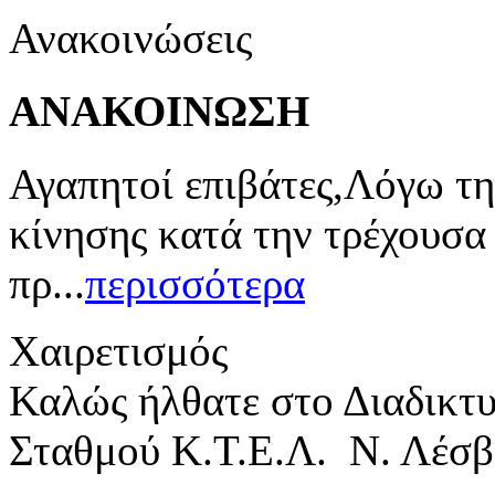
Ανακοινώσεις
ΑΝΑΚΟΙΝΩΣΗ
Αγαπητοί επιβάτες,Λόγω τη
κίνησης κατά την τρέχουσα
πρ...
περισσότερα
Χαιρετισμός
Καλώς ήλθατε στο Διαδικτ
Σταθμού Κ.Τ.Ε.Λ. Ν. Λέσβ