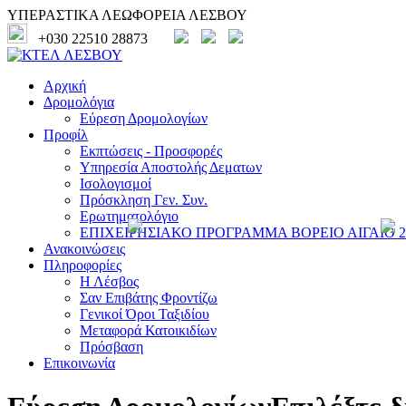
ΥΠΕΡΑΣΤΙΚΑ ΛΕΩΦΟΡΕΙΑ ΛΕΣΒΟΥ
+030 22510 28873
Αρχική
Δρομολόγια
Εύρεση Δρομολογίων
Προφίλ
Εκπτώσεις - Προσφορές
Υπηρεσία Αποστολής Δεματων
Ισολογισμοί
Πρόσκληση Γεν. Συν.
Ερωτηματολόγιο
ΕΠΙΧΕΙΡΗΣΙΑΚΟ ΠΡΟΓΡΑΜΜΑ ΒΟΡΕΙΟ ΑΙΓΑΙΟ 20
Ανακοινώσεις
Πληροφορίες
Η Λέσβος
Σαν Επιβάτης Φροντίζω
Γενικοί Όροι Ταξιδίου
Μεταφορά Κατοικιδίων
Πρόσβαση
Επικοινωνία