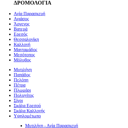
ΔΡΟΜΟΛΟΓΙΑ
Αγία Παρασκευή
Αγιάσος
Άργενος
Βατερά
Ερεσός
Θεσσαλονίκη
Καλλονή
Μανταμάδος
Μεσότοπος
Μόλυβος
Μυτιλήνη
Παπάδος
Πελόπη
Πέτρα
Πλωμάρι
Πολιχνίτος
Σίγρι
Σκάλα Ερεσού
Σκάλα Καλλονής
Υψηλομέτωπο
Μυτιλήνη - Αγία Παρασκευή