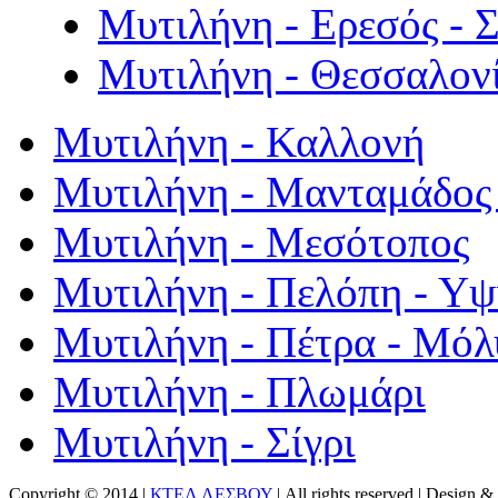
Μυτιλήνη - Ερεσός - 
Μυτιλήνη - Θεσσαλον
Μυτιλήνη - Καλλονή
Μυτιλήνη - Μανταμάδος 
Μυτιλήνη - Μεσότοπος
Μυτιλήνη - Πελόπη - Υ
Μυτιλήνη - Πέτρα - Μόλ
Μυτιλήνη - Πλωμάρι
Μυτιλήνη - Σίγρι
Copyright © 2014 |
ΚΤΕΛ ΛΕΣΒΟΥ
| All rights reserved | Design
& 