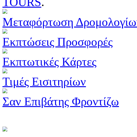
TOURS
.
Μεταφόρτωση Δρομολογίω
Εκπτώσεις Προσφορές
Εκπτωτικές Κάρτες
Τιμές Εισιτηρίων
Σαν Επιβάτης Φροντίζω