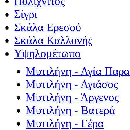
Πολιχνίτος
Σίγρι
Σκάλα Ερεσού
Σκάλα Καλλονής
Υψηλομέτωπο
Μυτιλήνη - Αγία Παρ
Μυτιλήνη - Αγιάσος
Μυτιλήνη - Άργενος
Μυτιλήνη - Βατερά
Μυτιλήνη - Γέρα