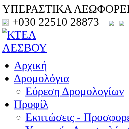
ΥΠΕΡΑΣΤΙΚΑ ΛΕΩΦΟΡΕ
+030 22510 28873
Αρχική
Δρομολόγια
Εύρεση Δρομολογίων
Προφίλ
Εκπτώσεις - Προσφορ