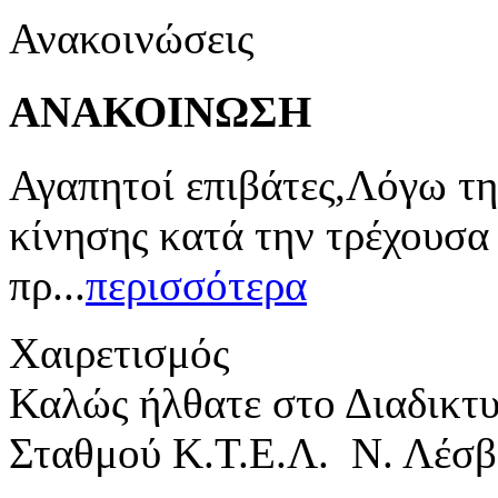
Ανακοινώσεις
ΑΝΑΚΟΙΝΩΣΗ
Αγαπητοί επιβάτες,Λόγω τη
κίνησης κατά την τρέχουσα
πρ...
περισσότερα
Χαιρετισμός
Καλώς ήλθατε στο Διαδικτ
Σταθμού Κ.Τ.Ε.Λ. Ν. Λέσβ