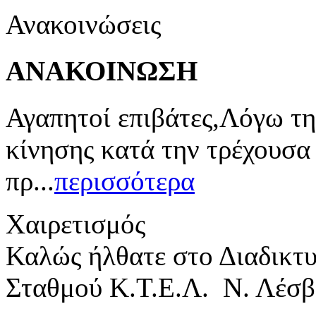
Ανακοινώσεις
ΑΝΑΚΟΙΝΩΣΗ
Αγαπητοί επιβάτες,Λόγω τη
κίνησης κατά την τρέχουσα
πρ...
περισσότερα
Χαιρετισμός
Καλώς ήλθατε στο Διαδικτ
Σταθμού Κ.Τ.Ε.Λ. Ν. Λέσβ