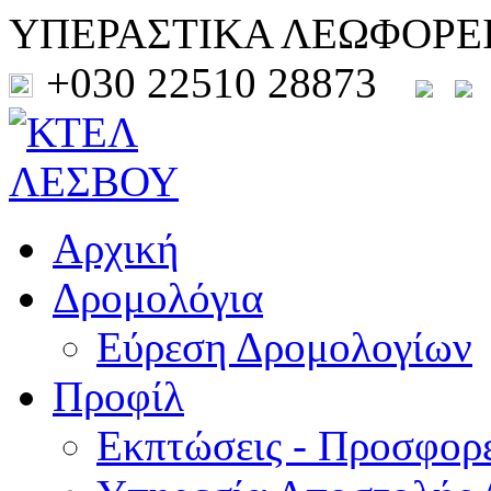
ΥΠΕΡΑΣΤΙΚΑ ΛΕΩΦΟΡΕ
+030 22510 28873
Αρχική
Δρομολόγια
Εύρεση Δρομολογίων
Προφίλ
Εκπτώσεις - Προσφορ