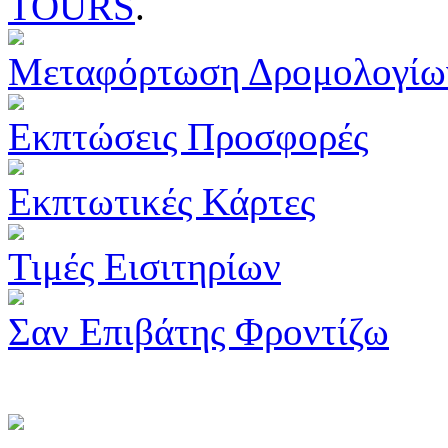
TOURS
.
Μεταφόρτωση Δρομολογίω
Εκπτώσεις Προσφορές
Εκπτωτικές Κάρτες
Τιμές Εισιτηρίων
Σαν Επιβάτης Φροντίζω