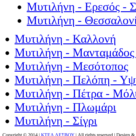
Μυτιλήνη - Ερεσός - 
Μυτιλήνη - Θεσσαλον
Μυτιλήνη - Καλλονή
Μυτιλήνη - Μανταμάδος 
Μυτιλήνη - Μεσότοπος
Μυτιλήνη - Πελόπη - Υ
Μυτιλήνη - Πέτρα - Μόλ
Μυτιλήνη - Πλωμάρι
Μυτιλήνη - Σίγρι
Copyright © 2014 |
ΚΤΕΛ ΛΕΣΒΟΥ
| All rights reserved | Design
& 