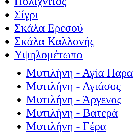
Πολιχνίτος
Σίγρι
Σκάλα Ερεσού
Σκάλα Καλλονής
Υψηλομέτωπο
Μυτιλήνη - Αγία Παρ
Μυτιλήνη - Αγιάσος
Μυτιλήνη - Άργενος
Μυτιλήνη - Βατερά
Μυτιλήνη - Γέρα