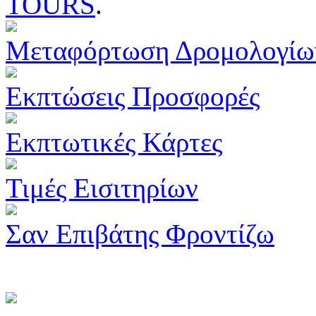
TOURS
.
Μεταφόρτωση Δρομολογίω
Εκπτώσεις Προσφορές
Εκπτωτικές Κάρτες
Τιμές Εισιτηρίων
Σαν Επιβάτης Φροντίζω