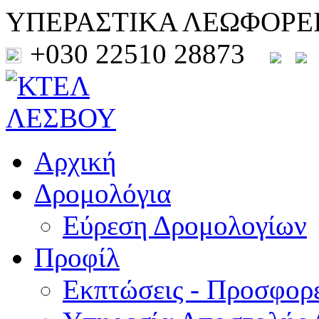
ΥΠΕΡΑΣΤΙΚΑ ΛΕΩΦΟΡΕ
+030 22510 28873
Αρχική
Δρομολόγια
Εύρεση Δρομολογίων
Προφίλ
Εκπτώσεις - Προσφορ