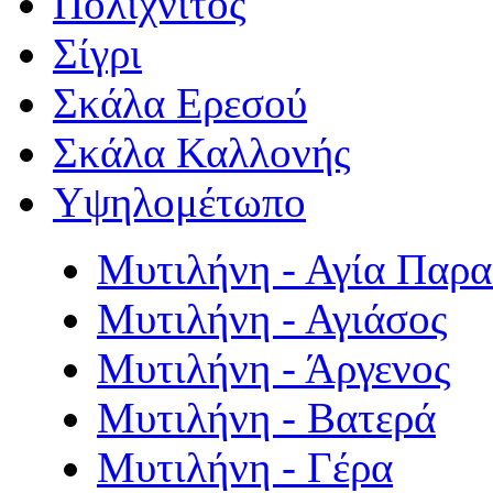
Πολιχνίτος
Σίγρι
Σκάλα Ερεσού
Σκάλα Καλλονής
Υψηλομέτωπο
Μυτιλήνη - Αγία Παρ
Μυτιλήνη - Αγιάσος
Μυτιλήνη - Άργενος
Μυτιλήνη - Βατερά
Μυτιλήνη - Γέρα