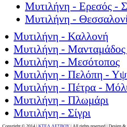
Μυτιλήνη - Ερεσός - 
Μυτιλήνη - Θεσσαλον
Μυτιλήνη - Καλλονή
Μυτιλήνη - Μανταμάδος 
Μυτιλήνη - Μεσότοπος
Μυτιλήνη - Πελόπη - Υ
Μυτιλήνη - Πέτρα - Μόλ
Μυτιλήνη - Πλωμάρι
Μυτιλήνη - Σίγρι
Copyright © 2014 |
ΚΤΕΛ ΛΕΣΒΟΥ
| All rights reserved | Design
& 