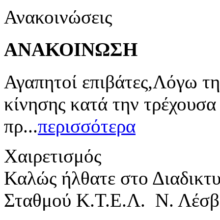
Ανακοινώσεις
ΑΝΑΚΟΙΝΩΣΗ
Αγαπητοί επιβάτες,Λόγω τη
κίνησης κατά την τρέχουσα
πρ...
περισσότερα
Χαιρετισμός
Καλώς ήλθατε στο Διαδικτ
Σταθμού Κ.Τ.Ε.Λ. Ν. Λέσβ