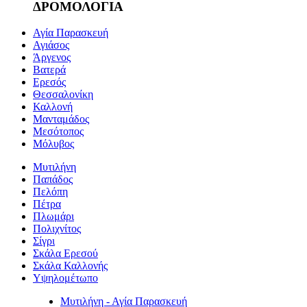
ΔΡΟΜΟΛΟΓΙΑ
Αγία Παρασκευή
Αγιάσος
Άργενος
Βατερά
Ερεσός
Θεσσαλονίκη
Καλλονή
Μανταμάδος
Μεσότοπος
Μόλυβος
Μυτιλήνη
Παπάδος
Πελόπη
Πέτρα
Πλωμάρι
Πολιχνίτος
Σίγρι
Σκάλα Ερεσού
Σκάλα Καλλονής
Υψηλομέτωπο
Μυτιλήνη - Αγία Παρασκευή