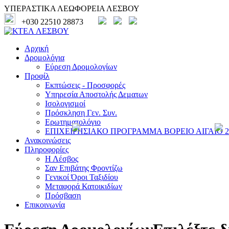
ΥΠΕΡΑΣΤΙΚΑ ΛΕΩΦΟΡΕΙΑ ΛΕΣΒΟΥ
+030 22510 28873
Αρχική
Δρομολόγια
Εύρεση Δρομολογίων
Προφίλ
Εκπτώσεις - Προσφορές
Υπηρεσία Αποστολής Δεματων
Ισολογισμοί
Πρόσκληση Γεν. Συν.
Ερωτηματολόγιο
ΕΠΙΧΕΙΡΗΣΙΑΚΟ ΠΡΟΓΡΑΜΜΑ ΒΟΡΕΙΟ ΑΙΓΑΙΟ 20
Ανακοινώσεις
Πληροφορίες
Η Λέσβος
Σαν Επιβάτης Φροντίζω
Γενικοί Όροι Ταξιδίου
Μεταφορά Κατοικιδίων
Πρόσβαση
Επικοινωνία