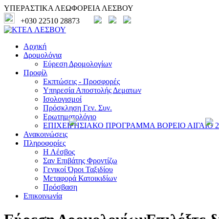
ΥΠΕΡΑΣΤΙΚΑ ΛΕΩΦΟΡΕΙΑ ΛΕΣΒΟΥ
+030 22510 28873
Αρχική
Δρομολόγια
Εύρεση Δρομολογίων
Προφίλ
Εκπτώσεις - Προσφορές
Υπηρεσία Αποστολής Δεματων
Ισολογισμοί
Πρόσκληση Γεν. Συν.
Ερωτηματολόγιο
ΕΠΙΧΕΙΡΗΣΙΑΚΟ ΠΡΟΓΡΑΜΜΑ ΒΟΡΕΙΟ ΑΙΓΑΙΟ 20
Ανακοινώσεις
Πληροφορίες
Η Λέσβος
Σαν Επιβάτης Φροντίζω
Γενικοί Όροι Ταξιδίου
Μεταφορά Κατοικιδίων
Πρόσβαση
Επικοινωνία