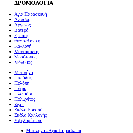
ΔΡΟΜΟΛΟΓΙΑ
Αγία Παρασκευή
Αγιάσος
Άργενος
Βατερά
Ερεσός
Θεσσαλονίκη
Καλλονή
Μανταμάδος
Μεσότοπος
Μόλυβος
Μυτιλήνη
Παπάδος
Πελόπη
Πέτρα
Πλωμάρι
Πολιχνίτος
Σίγρι
Σκάλα Ερεσού
Σκάλα Καλλονής
Υψηλομέτωπο
Μυτιλήνη - Αγία Παρασκευή