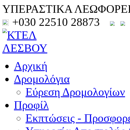
ΥΠΕΡΑΣΤΙΚΑ ΛΕΩΦΟΡΕ
+030 22510 28873
Αρχική
Δρομολόγια
Εύρεση Δρομολογίων
Προφίλ
Εκπτώσεις - Προσφορ