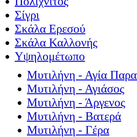
Πολιχνίτος
Σίγρι
Σκάλα Ερεσού
Σκάλα Καλλονής
Υψηλομέτωπο
Μυτιλήνη - Αγία Παρ
Μυτιλήνη - Αγιάσος
Μυτιλήνη - Άργενος
Μυτιλήνη - Βατερά
Μυτιλήνη - Γέρα