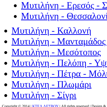
Μυτιλήνη - Ερεσός - 
Μυτιλήνη - Θεσσαλον
Μυτιλήνη - Καλλονή
Μυτιλήνη - Μανταμάδος 
Μυτιλήνη - Μεσότοπος
Μυτιλήνη - Πελόπη - Υ
Μυτιλήνη - Πέτρα - Μόλ
Μυτιλήνη - Πλωμάρι
Μυτιλήνη - Σίγρι
Copyright © 2014 |
ΚΤΕΛ ΛΕΣΒΟΥ
| All rights reserved | Design
& 