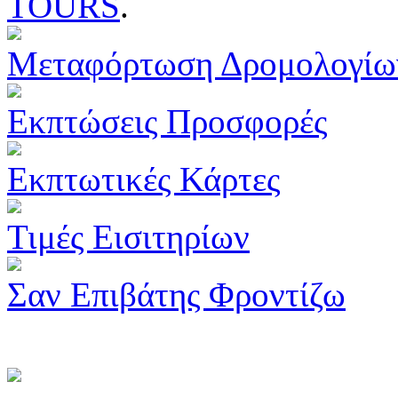
TOURS
.
Μεταφόρτωση Δρομολογίω
Εκπτώσεις Προσφορές
Εκπτωτικές Κάρτες
Τιμές Εισιτηρίων
Σαν Επιβάτης Φροντίζω