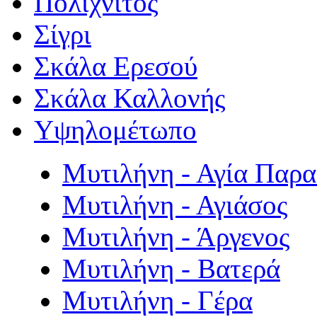
Πολιχνίτος
Σίγρι
Σκάλα Ερεσού
Σκάλα Καλλονής
Υψηλομέτωπο
Μυτιλήνη - Αγία Παρ
Μυτιλήνη - Αγιάσος
Μυτιλήνη - Άργενος
Μυτιλήνη - Βατερά
Μυτιλήνη - Γέρα