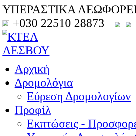
ΥΠΕΡΑΣΤΙΚΑ ΛΕΩΦΟΡΕ
+030 22510 28873
Αρχική
Δρομολόγια
Εύρεση Δρομολογίων
Προφίλ
Εκπτώσεις - Προσφορ