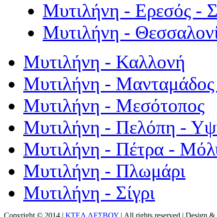
Μυτιλήνη - Ερεσός - 
Μυτιλήνη - Θεσσαλον
Μυτιλήνη - Καλλονή
Μυτιλήνη - Μανταμάδος 
Μυτιλήνη - Μεσότοπος
Μυτιλήνη - Πελόπη - Υ
Μυτιλήνη - Πέτρα - Μόλ
Μυτιλήνη - Πλωμάρι
Μυτιλήνη - Σίγρι
Copyright © 2014 |
ΚΤΕΛ ΛΕΣΒΟΥ
| All rights reserved | Design
& 