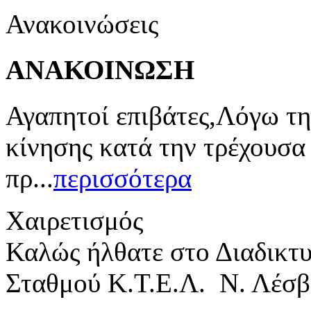
Ανακοινώσεις
ΑΝΑΚΟΙΝΩΣΗ
Αγαπητοί επιβάτες,Λόγω τη
κίνησης κατά την τρέχουσα
πρ...
περισσότερα
Χαιρετισμός
Καλώς ήλθατε στο Διαδικτ
Σταθμού Κ.Τ.Ε.Λ. Ν. Λέσβ