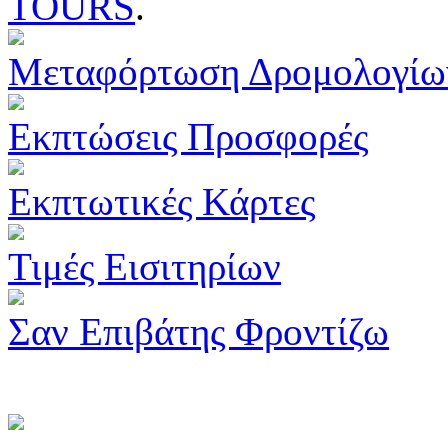
TOURS
.
Μεταφόρτωση Δρομολογίω
Εκπτώσεις Προσφορές
Εκπτωτικές Κάρτες
Τιμές Εισιτηρίων
Σαν Επιβάτης Φροντίζω