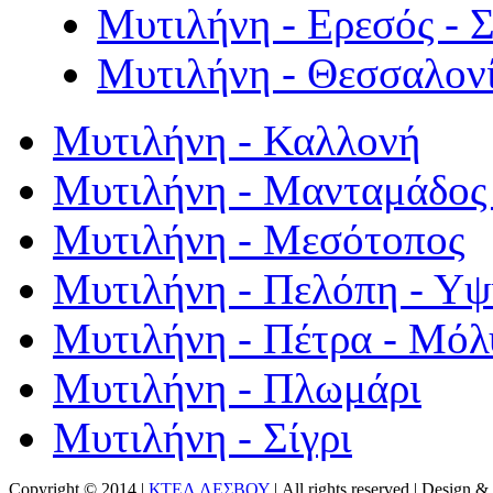
Μυτιλήνη - Ερεσός - 
Μυτιλήνη - Θεσσαλον
Μυτιλήνη - Καλλονή
Μυτιλήνη - Μανταμάδος 
Μυτιλήνη - Μεσότοπος
Μυτιλήνη - Πελόπη - Υ
Μυτιλήνη - Πέτρα - Μόλ
Μυτιλήνη - Πλωμάρι
Μυτιλήνη - Σίγρι
Copyright © 2014 |
ΚΤΕΛ ΛΕΣΒΟΥ
| All rights reserved | Design
& 