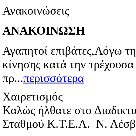
Ανακοινώσεις
ΑΝΑΚΟΙΝΩΣΗ
Αγαπητοί επιβάτες,Λόγω τη
κίνησης κατά την τρέχουσα
πρ...
περισσότερα
Χαιρετισμός
Καλώς ήλθατε στο Διαδικτ
Σταθμού Κ.Τ.Ε.Λ. Ν. Λέσβ