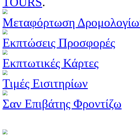
TOURS
.
Μεταφόρτωση Δρομολογίω
Εκπτώσεις Προσφορές
Εκπτωτικές Κάρτες
Τιμές Εισιτηρίων
Σαν Επιβάτης Φροντίζω