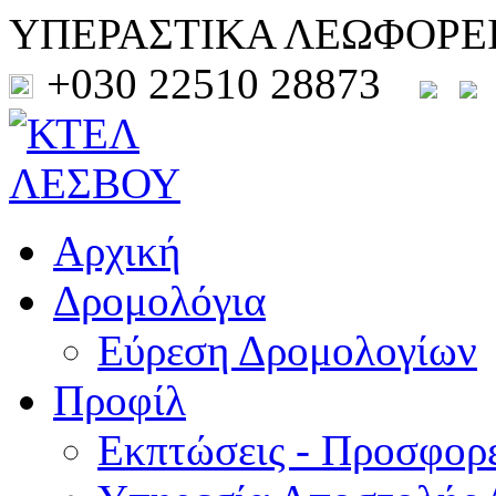
ΥΠΕΡΑΣΤΙΚΑ ΛΕΩΦΟΡΕ
+030 22510 28873
Αρχική
Δρομολόγια
Εύρεση Δρομολογίων
Προφίλ
Εκπτώσεις - Προσφορ