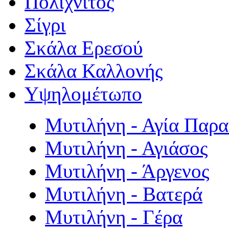
Πολιχνίτος
Σίγρι
Σκάλα Ερεσού
Σκάλα Καλλονής
Υψηλομέτωπο
Μυτιλήνη - Αγία Παρ
Μυτιλήνη - Αγιάσος
Μυτιλήνη - Άργενος
Μυτιλήνη - Βατερά
Μυτιλήνη - Γέρα