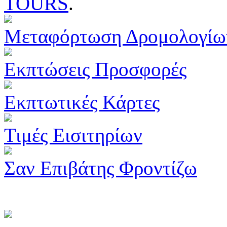
TOURS
.
Μεταφόρτωση Δρομολογίω
Εκπτώσεις Προσφορές
Εκπτωτικές Κάρτες
Τιμές Εισιτηρίων
Σαν Επιβάτης Φροντίζω