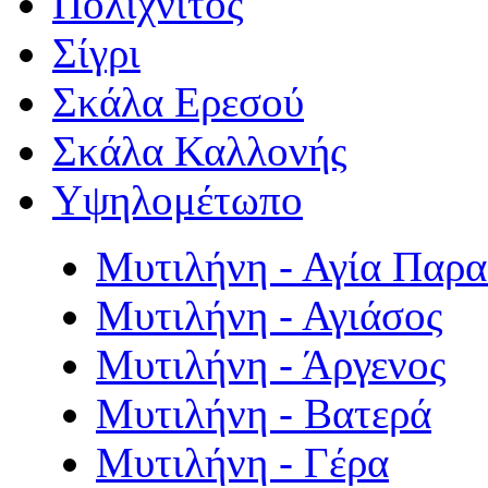
Πολιχνίτος
Σίγρι
Σκάλα Ερεσού
Σκάλα Καλλονής
Υψηλομέτωπο
Μυτιλήνη - Αγία Παρ
Μυτιλήνη - Αγιάσος
Μυτιλήνη - Άργενος
Μυτιλήνη - Βατερά
Μυτιλήνη - Γέρα