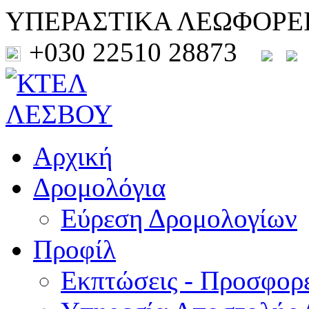
ΥΠΕΡΑΣΤΙΚΑ ΛΕΩΦΟΡΕ
+030 22510 28873
Αρχική
Δρομολόγια
Εύρεση Δρομολογίων
Προφίλ
Εκπτώσεις - Προσφορ