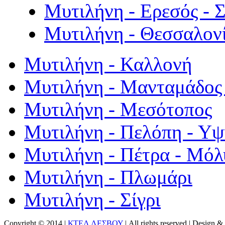
Μυτιλήνη - Ερεσός - 
Μυτιλήνη - Θεσσαλον
Μυτιλήνη - Καλλονή
Μυτιλήνη - Μανταμάδος 
Μυτιλήνη - Μεσότοπος
Μυτιλήνη - Πελόπη - Υ
Μυτιλήνη - Πέτρα - Μόλ
Μυτιλήνη - Πλωμάρι
Μυτιλήνη - Σίγρι
Copyright © 2014 |
ΚΤΕΛ ΛΕΣΒΟΥ
| All rights reserved | Design
& 