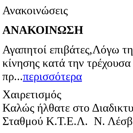
Ανακοινώσεις
ΑΝΑΚΟΙΝΩΣΗ
Αγαπητοί επιβάτες,Λόγω τη
κίνησης κατά την τρέχουσα
πρ...
περισσότερα
Χαιρετισμός
Καλώς ήλθατε στο Διαδικτ
Σταθμού Κ.Τ.Ε.Λ. Ν. Λέσβ