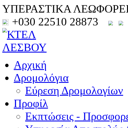
ΥΠΕΡΑΣΤΙΚΑ ΛΕΩΦΟΡΕ
+030 22510 28873
Αρχική
Δρομολόγια
Εύρεση Δρομολογίων
Προφίλ
Εκπτώσεις - Προσφορ