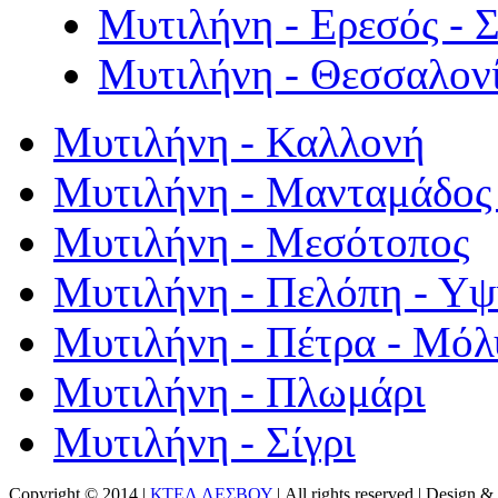
Μυτιλήνη - Ερεσός - 
Μυτιλήνη - Θεσσαλον
Μυτιλήνη - Καλλονή
Μυτιλήνη - Μανταμάδος 
Μυτιλήνη - Μεσότοπος
Μυτιλήνη - Πελόπη - Υ
Μυτιλήνη - Πέτρα - Μόλ
Μυτιλήνη - Πλωμάρι
Μυτιλήνη - Σίγρι
Copyright © 2014 |
ΚΤΕΛ ΛΕΣΒΟΥ
| All rights reserved | Design
& 