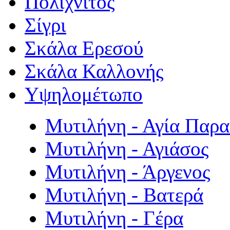
Πολιχνίτος
Σίγρι
Σκάλα Ερεσού
Σκάλα Καλλονής
Υψηλομέτωπο
Μυτιλήνη - Αγία Παρ
Μυτιλήνη - Αγιάσος
Μυτιλήνη - Άργενος
Μυτιλήνη - Βατερά
Μυτιλήνη - Γέρα