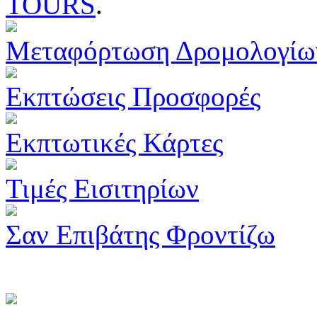
TOURS
.
Μεταφόρτωση Δρομολογίω
Εκπτώσεις Προσφορές
Εκπτωτικές Κάρτες
Τιμές Εισιτηρίων
Σαν Επιβάτης Φροντίζω