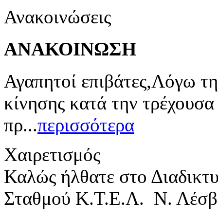
Ανακοινώσεις
ΑΝΑΚΟΙΝΩΣΗ
Αγαπητοί επιβάτες,Λόγω τη
κίνησης κατά την τρέχουσα
πρ...
περισσότερα
Χαιρετισμός
Καλώς ήλθατε στο Διαδικτ
Σταθμού Κ.Τ.Ε.Λ. Ν. Λέσβ