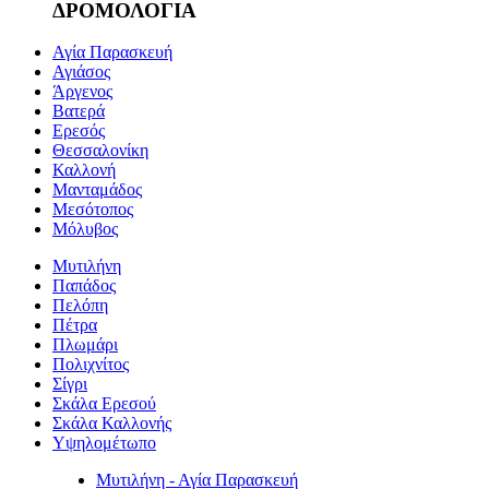
ΔΡΟΜΟΛΟΓΙΑ
Αγία Παρασκευή
Αγιάσος
Άργενος
Βατερά
Ερεσός
Θεσσαλονίκη
Καλλονή
Μανταμάδος
Μεσότοπος
Μόλυβος
Μυτιλήνη
Παπάδος
Πελόπη
Πέτρα
Πλωμάρι
Πολιχνίτος
Σίγρι
Σκάλα Ερεσού
Σκάλα Καλλονής
Υψηλομέτωπο
Μυτιλήνη - Αγία Παρασκευή