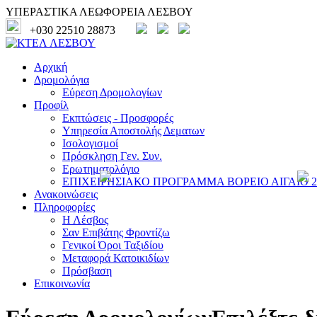
ΥΠΕΡΑΣΤΙΚΑ ΛΕΩΦΟΡΕΙΑ ΛΕΣΒΟΥ
+030 22510 28873
Αρχική
Δρομολόγια
Εύρεση Δρομολογίων
Προφίλ
Εκπτώσεις - Προσφορές
Υπηρεσία Αποστολής Δεματων
Ισολογισμοί
Πρόσκληση Γεν. Συν.
Ερωτηματολόγιο
ΕΠΙΧΕΙΡΗΣΙΑΚΟ ΠΡΟΓΡΑΜΜΑ ΒΟΡΕΙΟ ΑΙΓΑΙΟ 20
Ανακοινώσεις
Πληροφορίες
Η Λέσβος
Σαν Επιβάτης Φροντίζω
Γενικοί Όροι Ταξιδίου
Μεταφορά Κατοικιδίων
Πρόσβαση
Επικοινωνία