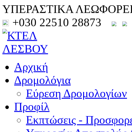
ΥΠΕΡΑΣΤΙΚΑ ΛΕΩΦΟΡΕ
+030 22510 28873
Αρχική
Δρομολόγια
Εύρεση Δρομολογίων
Προφίλ
Εκπτώσεις - Προσφορ