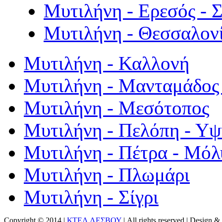
Μυτιλήνη - Ερεσός - 
Μυτιλήνη - Θεσσαλον
Μυτιλήνη - Καλλονή
Μυτιλήνη - Μανταμάδος 
Μυτιλήνη - Μεσότοπος
Μυτιλήνη - Πελόπη - Υ
Μυτιλήνη - Πέτρα - Μόλ
Μυτιλήνη - Πλωμάρι
Μυτιλήνη - Σίγρι
Copyright © 2014 |
ΚΤΕΛ ΛΕΣΒΟΥ
| All rights reserved | Design
& 