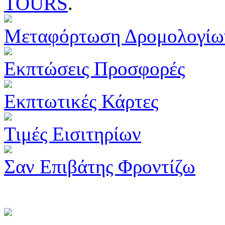
TOURS
.
Μεταφόρτωση Δρομολογίω
Εκπτώσεις Προσφορές
Εκπτωτικές Κάρτες
Τιμές Εισιτηρίων
Σαν Επιβάτης Φροντίζω