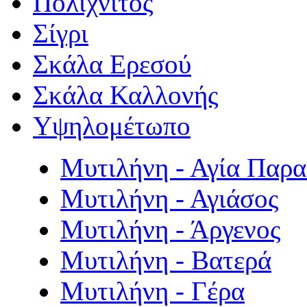
Πολιχνίτος
Σίγρι
Σκάλα Ερεσού
Σκάλα Καλλονής
Υψηλομέτωπο
Μυτιλήνη - Αγία Παρ
Μυτιλήνη - Αγιάσος
Μυτιλήνη - Άργενος
Μυτιλήνη - Βατερά
Μυτιλήνη - Γέρα