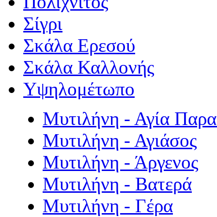
Πολιχνίτος
Σίγρι
Σκάλα Ερεσού
Σκάλα Καλλονής
Υψηλομέτωπο
Μυτιλήνη - Αγία Παρ
Μυτιλήνη - Αγιάσος
Μυτιλήνη - Άργενος
Μυτιλήνη - Βατερά
Μυτιλήνη - Γέρα