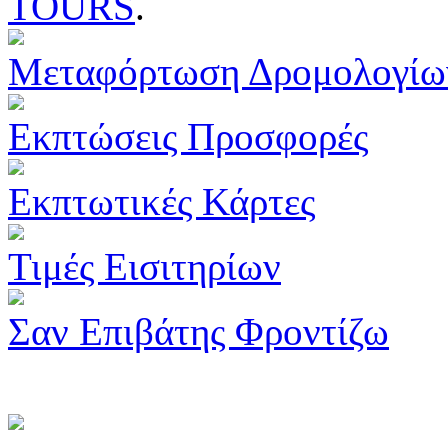
TOURS
.
Μεταφόρτωση Δρομολογίω
Εκπτώσεις Προσφορές
Εκπτωτικές Κάρτες
Τιμές Εισιτηρίων
Σαν Επιβάτης Φροντίζω