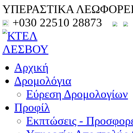
ΥΠΕΡΑΣΤΙΚΑ ΛΕΩΦΟΡΕ
+030 22510 28873
Αρχική
Δρομολόγια
Εύρεση Δρομολογίων
Προφίλ
Εκπτώσεις - Προσφορ