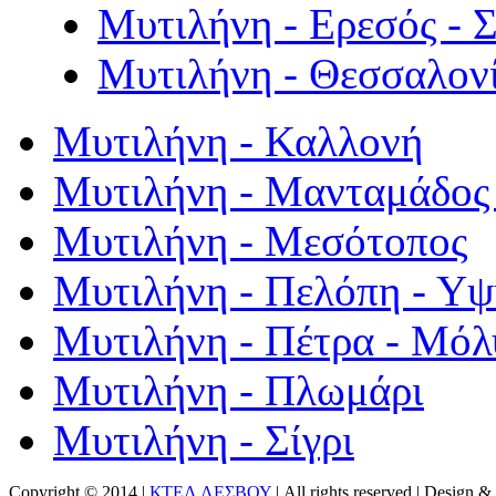
Μυτιλήνη - Ερεσός - 
Μυτιλήνη - Θεσσαλον
Μυτιλήνη - Καλλονή
Μυτιλήνη - Μανταμάδος 
Μυτιλήνη - Μεσότοπος
Μυτιλήνη - Πελόπη - Υ
Μυτιλήνη - Πέτρα - Μόλ
Μυτιλήνη - Πλωμάρι
Μυτιλήνη - Σίγρι
Copyright © 2014 |
ΚΤΕΛ ΛΕΣΒΟΥ
| All rights reserved | Design
& 