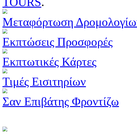
TOURS
.
Μεταφόρτωση Δρομολογίω
Εκπτώσεις Προσφορές
Εκπτωτικές Κάρτες
Τιμές Εισιτηρίων
Σαν Επιβάτης Φροντίζω