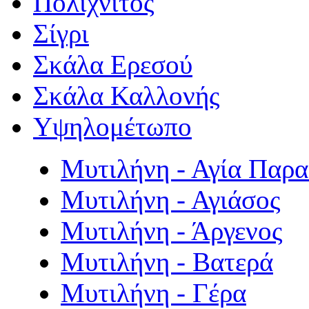
Πολιχνίτος
Σίγρι
Σκάλα Ερεσού
Σκάλα Καλλονής
Υψηλομέτωπο
Μυτιλήνη - Αγία Παρ
Μυτιλήνη - Αγιάσος
Μυτιλήνη - Άργενος
Μυτιλήνη - Βατερά
Μυτιλήνη - Γέρα