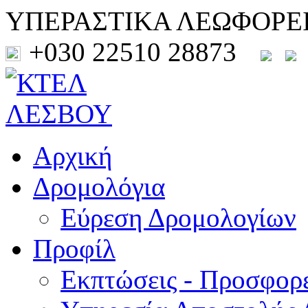
ΥΠΕΡΑΣΤΙΚΑ ΛΕΩΦΟΡΕ
+030 22510 28873
Αρχική
Δρομολόγια
Εύρεση Δρομολογίων
Προφίλ
Εκπτώσεις - Προσφορ