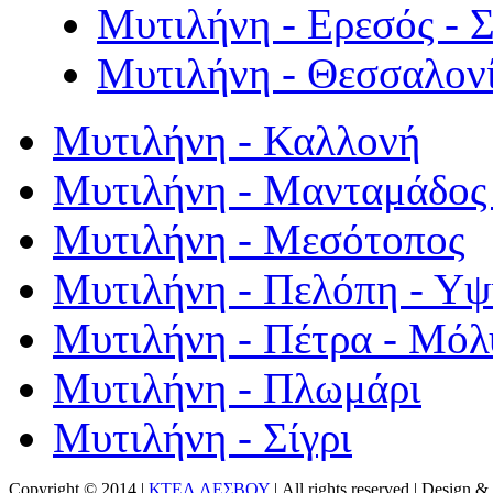
Μυτιλήνη - Ερεσός - 
Μυτιλήνη - Θεσσαλον
Μυτιλήνη - Καλλονή
Μυτιλήνη - Μανταμάδος 
Μυτιλήνη - Μεσότοπος
Μυτιλήνη - Πελόπη - Υ
Μυτιλήνη - Πέτρα - Μόλ
Μυτιλήνη - Πλωμάρι
Μυτιλήνη - Σίγρι
Copyright © 2014 |
ΚΤΕΛ ΛΕΣΒΟΥ
| All rights reserved | Design
& 