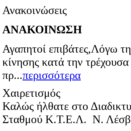
Ανακοινώσεις
ΑΝΑΚΟΙΝΩΣΗ
Αγαπητοί επιβάτες,Λόγω τη
κίνησης κατά την τρέχουσα
πρ...
περισσότερα
Χαιρετισμός
Καλώς ήλθατε στο Διαδικτ
Σταθμού Κ.Τ.Ε.Λ. Ν. Λέσβ