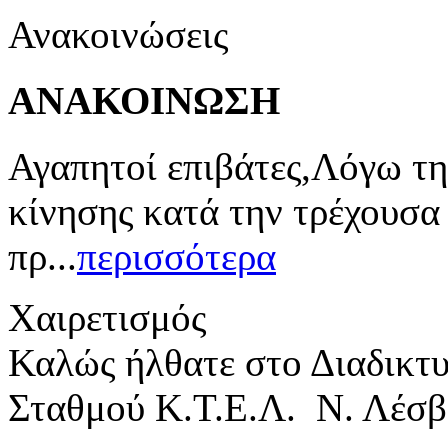
Ανακοινώσεις
ΑΝΑΚΟΙΝΩΣΗ
Αγαπητοί επιβάτες,Λόγω τη
κίνησης κατά την τρέχουσα
πρ...
περισσότερα
Χαιρετισμός
Καλώς ήλθατε στο Διαδικτ
Σταθμού Κ.Τ.Ε.Λ. Ν. Λέσβ