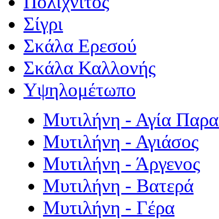
Πολιχνίτος
Σίγρι
Σκάλα Ερεσού
Σκάλα Καλλονής
Υψηλομέτωπο
Μυτιλήνη - Αγία Παρ
Μυτιλήνη - Αγιάσος
Μυτιλήνη - Άργενος
Μυτιλήνη - Βατερά
Μυτιλήνη - Γέρα