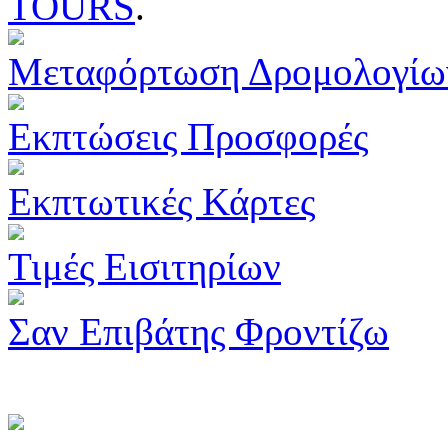
TOURS
.
Μεταφόρτωση Δρομολογίω
Εκπτώσεις Προσφορές
Εκπτωτικές Κάρτες
Τιμές Εισιτηρίων
Σαν Επιβάτης Φροντίζω