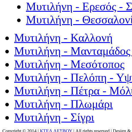
Μυτιλήνη - Ερεσός - 
Μυτιλήνη - Θεσσαλον
Μυτιλήνη - Καλλονή
Μυτιλήνη - Μανταμάδος 
Μυτιλήνη - Μεσότοπος
Μυτιλήνη - Πελόπη - Υ
Μυτιλήνη - Πέτρα - Μόλ
Μυτιλήνη - Πλωμάρι
Μυτιλήνη - Σίγρι
Copyright © 2014 |
ΚΤΕΛ ΛΕΣΒΟΥ
| All rights reserved | Design
& 