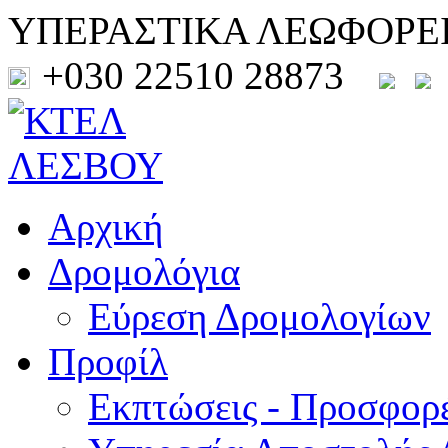
ΥΠΕΡΑΣΤΙΚΑ ΛΕΩΦΟΡΕ
+030 22510 28873
Αρχική
Δρομολόγια
Εύρεση Δρομολογίων
Προφίλ
Εκπτώσεις - Προσφορ