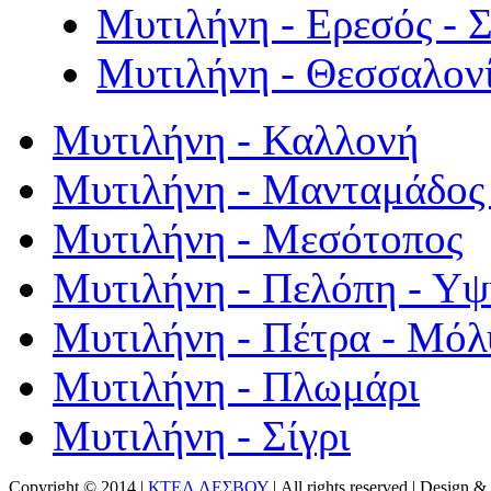
Μυτιλήνη - Ερεσός - 
Μυτιλήνη - Θεσσαλον
Μυτιλήνη - Καλλονή
Μυτιλήνη - Μανταμάδος 
Μυτιλήνη - Μεσότοπος
Μυτιλήνη - Πελόπη - Υ
Μυτιλήνη - Πέτρα - Μόλ
Μυτιλήνη - Πλωμάρι
Μυτιλήνη - Σίγρι
Copyright © 2014 |
ΚΤΕΛ ΛΕΣΒΟΥ
| All rights reserved | Design
& 