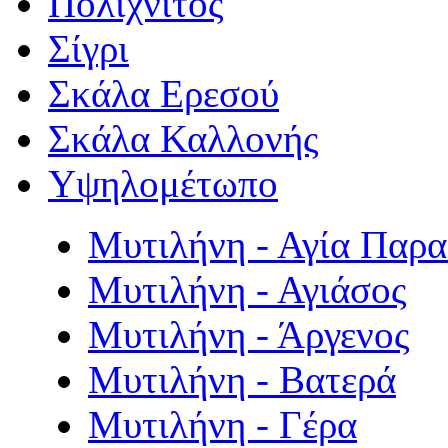
Πολιχνίτος
Σίγρι
Σκάλα Ερεσού
Σκάλα Καλλονής
Υψηλομέτωπο
Μυτιλήνη - Αγία Παρ
Μυτιλήνη - Αγιάσος
Μυτιλήνη - Άργενος
Μυτιλήνη - Βατερά
Μυτιλήνη - Γέρα