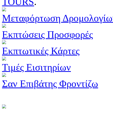
TOURS
.
Μεταφόρτωση Δρομολογίω
Εκπτώσεις Προσφορές
Εκπτωτικές Κάρτες
Τιμές Εισιτηρίων
Σαν Επιβάτης Φροντίζω