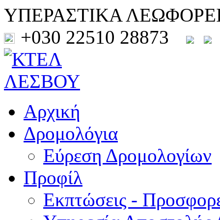
ΥΠΕΡΑΣΤΙΚΑ ΛΕΩΦΟΡΕ
+030 22510 28873
Αρχική
Δρομολόγια
Εύρεση Δρομολογίων
Προφίλ
Εκπτώσεις - Προσφορ