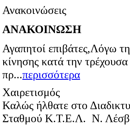
Ανακοινώσεις
ΑΝΑΚΟΙΝΩΣΗ
Αγαπητοί επιβάτες,Λόγω τη
κίνησης κατά την τρέχουσα
πρ...
περισσότερα
Χαιρετισμός
Καλώς ήλθατε στο Διαδικτ
Σταθμού Κ.Τ.Ε.Λ. Ν. Λέσβ