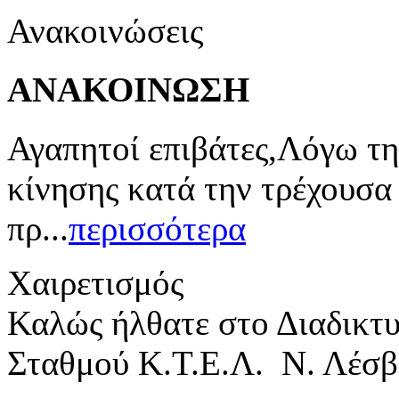
Ανακοινώσεις
ΑΝΑΚΟΙΝΩΣΗ
Αγαπητοί επιβάτες,Λόγω τη
κίνησης κατά την τρέχουσα
πρ...
περισσότερα
Χαιρετισμός
Καλώς ήλθατε στο Διαδικτ
Σταθμού Κ.Τ.Ε.Λ. Ν. Λέσβ