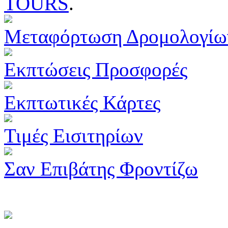
TOURS
.
Μεταφόρτωση Δρομολογίω
Εκπτώσεις Προσφορές
Εκπτωτικές Κάρτες
Τιμές Εισιτηρίων
Σαν Επιβάτης Φροντίζω