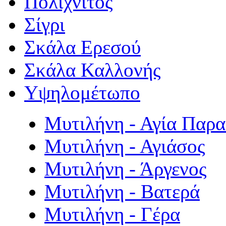
Πολιχνίτος
Σίγρι
Σκάλα Ερεσού
Σκάλα Καλλονής
Υψηλομέτωπο
Μυτιλήνη - Αγία Παρ
Μυτιλήνη - Αγιάσος
Μυτιλήνη - Άργενος
Μυτιλήνη - Βατερά
Μυτιλήνη - Γέρα