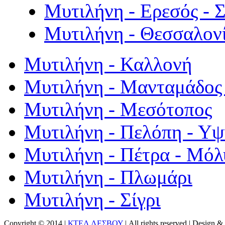
Μυτιλήνη - Ερεσός - 
Μυτιλήνη - Θεσσαλον
Μυτιλήνη - Καλλονή
Μυτιλήνη - Μανταμάδος 
Μυτιλήνη - Μεσότοπος
Μυτιλήνη - Πελόπη - Υ
Μυτιλήνη - Πέτρα - Μόλ
Μυτιλήνη - Πλωμάρι
Μυτιλήνη - Σίγρι
Copyright © 2014 |
ΚΤΕΛ ΛΕΣΒΟΥ
| All rights reserved | Design
& 