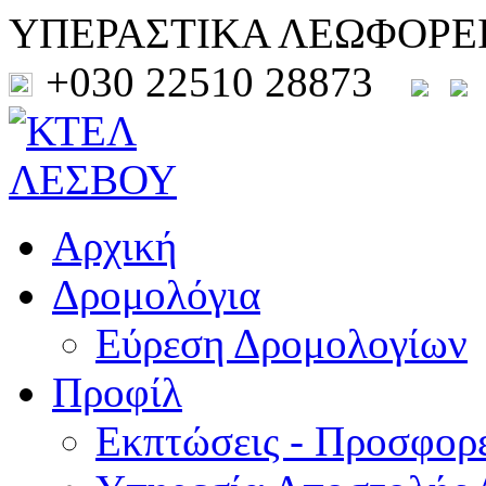
ΥΠΕΡΑΣΤΙΚΑ ΛΕΩΦΟΡΕ
+030 22510 28873
Αρχική
Δρομολόγια
Εύρεση Δρομολογίων
Προφίλ
Εκπτώσεις - Προσφορ