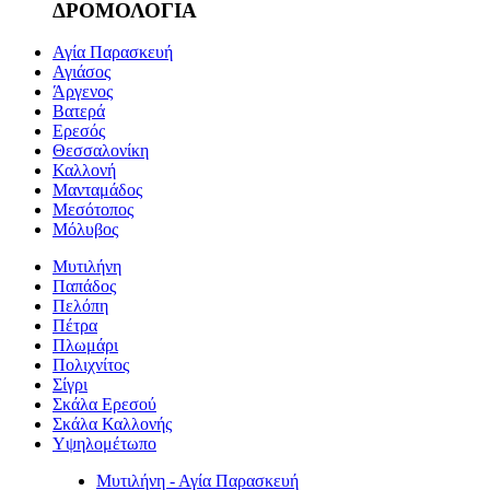
ΔΡΟΜΟΛΟΓΙΑ
Αγία Παρασκευή
Αγιάσος
Άργενος
Βατερά
Ερεσός
Θεσσαλονίκη
Καλλονή
Μανταμάδος
Μεσότοπος
Μόλυβος
Μυτιλήνη
Παπάδος
Πελόπη
Πέτρα
Πλωμάρι
Πολιχνίτος
Σίγρι
Σκάλα Ερεσού
Σκάλα Καλλονής
Υψηλομέτωπο
Μυτιλήνη - Αγία Παρασκευή