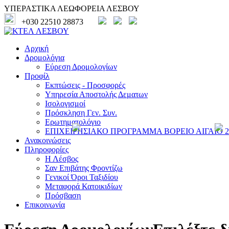
ΥΠΕΡΑΣΤΙΚΑ ΛΕΩΦΟΡΕΙΑ ΛΕΣΒΟΥ
+030 22510 28873
Αρχική
Δρομολόγια
Εύρεση Δρομολογίων
Προφίλ
Εκπτώσεις - Προσφορές
Υπηρεσία Αποστολής Δεματων
Ισολογισμοί
Πρόσκληση Γεν. Συν.
Ερωτηματολόγιο
ΕΠΙΧΕΙΡΗΣΙΑΚΟ ΠΡΟΓΡΑΜΜΑ ΒΟΡΕΙΟ ΑΙΓΑΙΟ 20
Ανακοινώσεις
Πληροφορίες
Η Λέσβος
Σαν Επιβάτης Φροντίζω
Γενικοί Όροι Ταξιδίου
Μεταφορά Κατοικιδίων
Πρόσβαση
Επικοινωνία