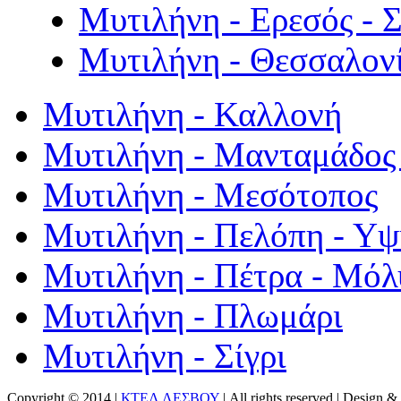
Μυτιλήνη - Ερεσός - 
Μυτιλήνη - Θεσσαλον
Μυτιλήνη - Καλλονή
Μυτιλήνη - Μανταμάδος 
Μυτιλήνη - Μεσότοπος
Μυτιλήνη - Πελόπη - Υ
Μυτιλήνη - Πέτρα - Μόλ
Μυτιλήνη - Πλωμάρι
Μυτιλήνη - Σίγρι
Copyright © 2014 |
ΚΤΕΛ ΛΕΣΒΟΥ
| All rights reserved | Design
& 