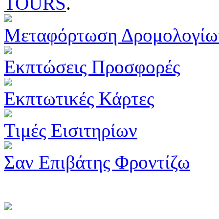
TOURS
.
Μεταφόρτωση Δρομολογίω
Εκπτώσεις Προσφορές
Εκπτωτικές Κάρτες
Τιμές Εισιτηρίων
Σαν Επιβάτης Φροντίζω