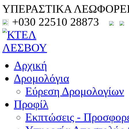
ΥΠΕΡΑΣΤΙΚΑ ΛΕΩΦΟΡΕ
+030 22510 28873
Αρχική
Δρομολόγια
Εύρεση Δρομολογίων
Προφίλ
Εκπτώσεις - Προσφορ