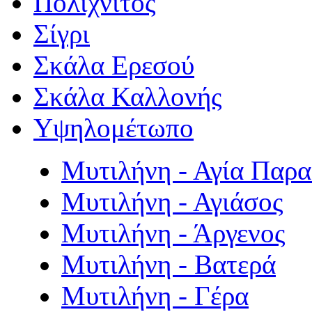
Πολιχνίτος
Σίγρι
Σκάλα Ερεσού
Σκάλα Καλλονής
Υψηλομέτωπο
Μυτιλήνη - Αγία Παρ
Μυτιλήνη - Αγιάσος
Μυτιλήνη - Άργενος
Μυτιλήνη - Βατερά
Μυτιλήνη - Γέρα