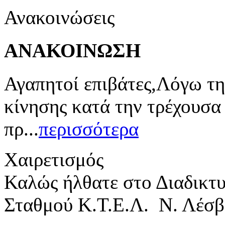
Ανακοινώσεις
ΑΝΑΚΟΙΝΩΣΗ
Αγαπητοί επιβάτες,Λόγω τη
κίνησης κατά την τρέχουσα
πρ...
περισσότερα
Χαιρετισμός
Καλώς ήλθατε στο Διαδικτ
Σταθμού Κ.Τ.Ε.Λ. Ν. Λέσβ