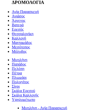
ΔΡΟΜΟΛΟΓΙΑ
Αγία Παρασκευή
Αγιάσος
Άργενος
Βατερά
Ερεσός
Θεσσαλονίκη
Καλλονή
Μανταμάδος
Μεσότοπος
Μόλυβος
Μυτιλήνη
Παπάδος
Πελόπη
Πέτρα
Πλωμάρι
Πολιχνίτος
Σίγρι
Σκάλα Ερεσού
Σκάλα Καλλονής
Υψηλομέτωπο
Μυτιλήνη - Αγία Παρασκευή