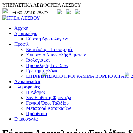
ΥΠΕΡΑΣΤΙΚΑ ΛΕΩΦΟΡΕΙΑ ΛΕΣΒΟΥ
+030 22510 28873
Αρχική
Δρομολόγια
Εύρεση Δρομολογίων
Προφίλ
Εκπτώσεις - Προσφορές
Υπηρεσία Αποστολής Δεματων
Ισολογισμοί
Πρόσκληση Γεν. Συν.
Ερωτηματολόγιο
ΕΠΙΧΕΙΡΗΣΙΑΚΟ ΠΡΟΓΡΑΜΜΑ ΒΟΡΕΙΟ ΑΙΓΑΙΟ 20
Ανακοινώσεις
Πληροφορίες
Η Λέσβος
Σαν Επιβάτης Φροντίζω
Γενικοί Όροι Ταξιδίου
Μεταφορά Κατοικιδίων
Πρόσβαση
Επικοινωνία