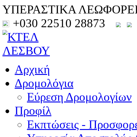
ΥΠΕΡΑΣΤΙΚΑ ΛΕΩΦΟΡΕ
+030 22510 28873
Αρχική
Δρομολόγια
Εύρεση Δρομολογίων
Προφίλ
Εκπτώσεις - Προσφορ