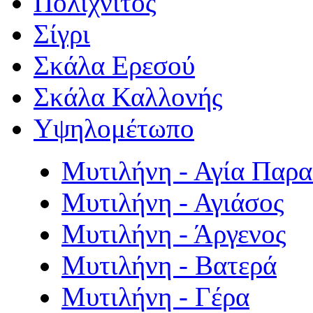
Πολιχνίτος
Σίγρι
Σκάλα Ερεσού
Σκάλα Καλλονής
Υψηλομέτωπο
Μυτιλήνη - Αγία Παρ
Μυτιλήνη - Αγιάσος
Μυτιλήνη - Άργενος
Μυτιλήνη - Βατερά
Μυτιλήνη - Γέρα