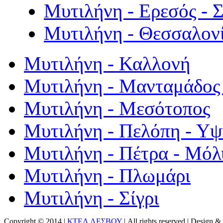
Μυτιλήνη - Ερεσός - 
Μυτιλήνη - Θεσσαλον
Μυτιλήνη - Καλλονή
Μυτιλήνη - Μανταμάδος 
Μυτιλήνη - Μεσότοπος
Μυτιλήνη - Πελόπη - Υ
Μυτιλήνη - Πέτρα - Μόλ
Μυτιλήνη - Πλωμάρι
Μυτιλήνη - Σίγρι
Copyright © 2014 |
ΚΤΕΛ ΛΕΣΒΟΥ
| All rights reserved | Design
& 