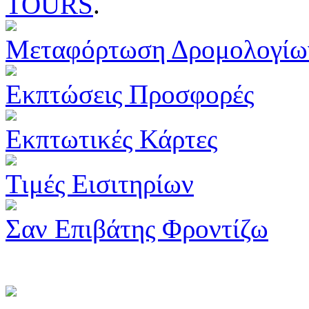
TOURS
.
Μεταφόρτωση Δρομολογίω
Εκπτώσεις Προσφορές
Εκπτωτικές Κάρτες
Τιμές Εισιτηρίων
Σαν Επιβάτης Φροντίζω