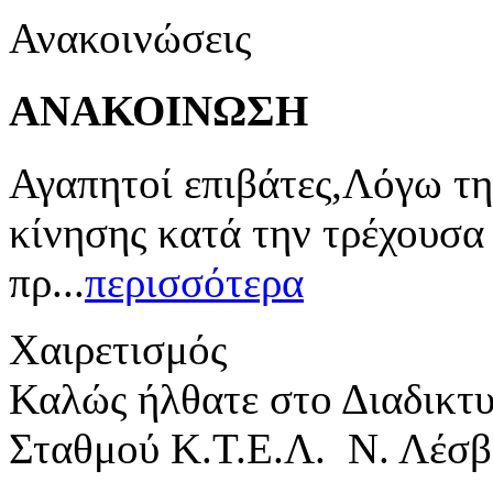
Ανακοινώσεις
ΑΝΑΚΟΙΝΩΣΗ
Αγαπητοί επιβάτες,Λόγω τη
κίνησης κατά την τρέχουσα
πρ...
περισσότερα
Χαιρετισμός
Καλώς ήλθατε στο Διαδικτ
Σταθμού Κ.Τ.Ε.Λ. Ν. Λέσβ