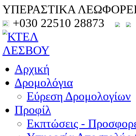
ΥΠΕΡΑΣΤΙΚΑ ΛΕΩΦΟΡΕ
+030 22510 28873
Αρχική
Δρομολόγια
Εύρεση Δρομολογίων
Προφίλ
Εκπτώσεις - Προσφορ