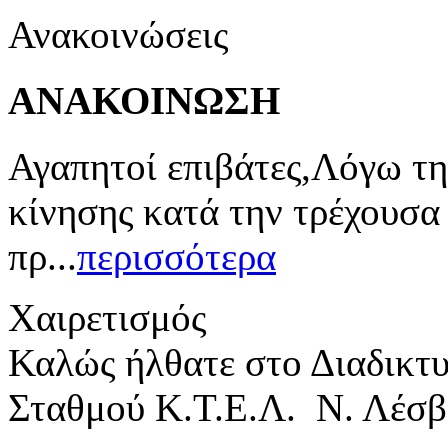
Ανακοινώσεις
ΑΝΑΚΟΙΝΩΣΗ
Αγαπητοί επιβάτες,Λόγω τη
κίνησης κατά την τρέχουσα
πρ...
περισσότερα
Χαιρετισμός
Καλώς ήλθατε στο Διαδικτ
Σταθμού Κ.Τ.Ε.Λ. Ν. Λέσβ