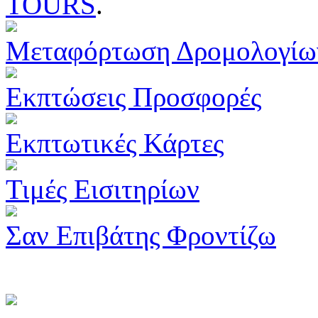
TOURS
.
Μεταφόρτωση Δρομολογίω
Εκπτώσεις Προσφορές
Εκπτωτικές Κάρτες
Τιμές Εισιτηρίων
Σαν Επιβάτης Φροντίζω