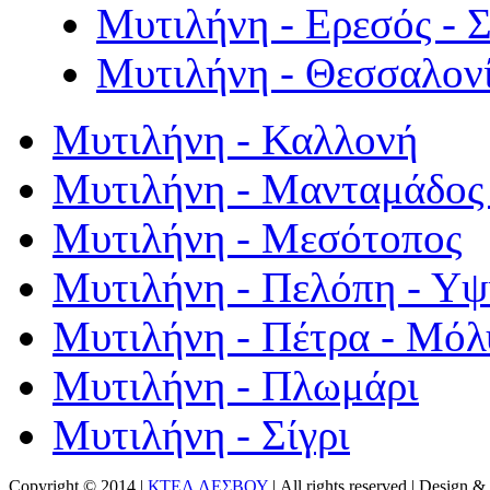
Μυτιλήνη - Ερεσός - 
Μυτιλήνη - Θεσσαλον
Μυτιλήνη - Καλλονή
Μυτιλήνη - Μανταμάδος 
Μυτιλήνη - Μεσότοπος
Μυτιλήνη - Πελόπη - Υ
Μυτιλήνη - Πέτρα - Μόλ
Μυτιλήνη - Πλωμάρι
Μυτιλήνη - Σίγρι
Copyright © 2014 |
ΚΤΕΛ ΛΕΣΒΟΥ
| All rights reserved | Design
& 