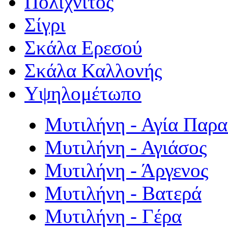
Πολιχνίτος
Σίγρι
Σκάλα Ερεσού
Σκάλα Καλλονής
Υψηλομέτωπο
Μυτιλήνη - Αγία Παρ
Μυτιλήνη - Αγιάσος
Μυτιλήνη - Άργενος
Μυτιλήνη - Βατερά
Μυτιλήνη - Γέρα