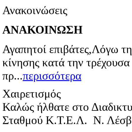
Ανακοινώσεις
ΑΝΑΚΟΙΝΩΣΗ
Αγαπητοί επιβάτες,Λόγω τη
κίνησης κατά την τρέχουσα
πρ...
περισσότερα
Χαιρετισμός
Καλώς ήλθατε στο Διαδικτ
Σταθμού Κ.Τ.Ε.Λ. Ν. Λέσβ