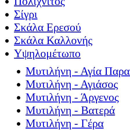
Πολιχνίτος
Σίγρι
Σκάλα Ερεσού
Σκάλα Καλλονής
Υψηλομέτωπο
Μυτιλήνη - Αγία Παρ
Μυτιλήνη - Αγιάσος
Μυτιλήνη - Άργενος
Μυτιλήνη - Βατερά
Μυτιλήνη - Γέρα