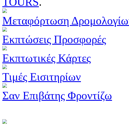
TOURS
.
Μεταφόρτωση Δρομολογίω
Εκπτώσεις Προσφορές
Εκπτωτικές Κάρτες
Τιμές Εισιτηρίων
Σαν Επιβάτης Φροντίζω