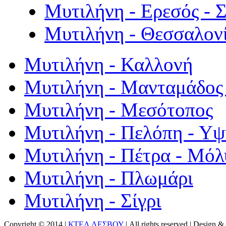
Μυτιλήνη - Ερεσός - 
Μυτιλήνη - Θεσσαλον
Μυτιλήνη - Καλλονή
Μυτιλήνη - Μανταμάδος 
Μυτιλήνη - Μεσότοπος
Μυτιλήνη - Πελόπη - Υ
Μυτιλήνη - Πέτρα - Μόλ
Μυτιλήνη - Πλωμάρι
Μυτιλήνη - Σίγρι
Copyright © 2014 |
ΚΤΕΛ ΛΕΣΒΟΥ
| All rights reserved | Design
& 