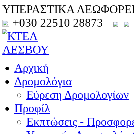
ΥΠΕΡΑΣΤΙΚΑ ΛΕΩΦΟΡΕ
+030 22510 28873
Αρχική
Δρομολόγια
Εύρεση Δρομολογίων
Προφίλ
Εκπτώσεις - Προσφορ