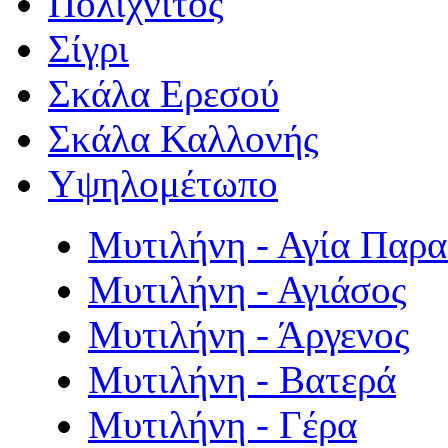
Πολιχνίτος
Σίγρι
Σκάλα Ερεσού
Σκάλα Καλλονής
Υψηλομέτωπο
Μυτιλήνη - Αγία Παρ
Μυτιλήνη - Αγιάσος
Μυτιλήνη - Άργενος
Μυτιλήνη - Βατερά
Μυτιλήνη - Γέρα