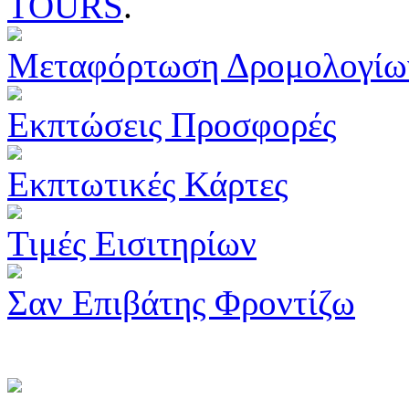
TOURS
.
Μεταφόρτωση Δρομολογίω
Εκπτώσεις Προσφορές
Εκπτωτικές Κάρτες
Τιμές Εισιτηρίων
Σαν Επιβάτης Φροντίζω