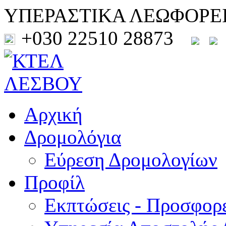
ΥΠΕΡΑΣΤΙΚΑ ΛΕΩΦΟΡΕ
+030 22510 28873
Αρχική
Δρομολόγια
Εύρεση Δρομολογίων
Προφίλ
Εκπτώσεις - Προσφορ