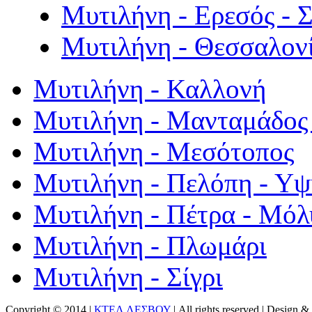
Μυτιλήνη - Ερεσός - 
Μυτιλήνη - Θεσσαλον
Μυτιλήνη - Καλλονή
Μυτιλήνη - Μανταμάδος 
Μυτιλήνη - Μεσότοπος
Μυτιλήνη - Πελόπη - Υ
Μυτιλήνη - Πέτρα - Μόλ
Μυτιλήνη - Πλωμάρι
Μυτιλήνη - Σίγρι
Copyright © 2014 |
ΚΤΕΛ ΛΕΣΒΟΥ
| All rights reserved | Design
& 