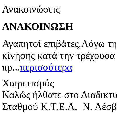
Ανακοινώσεις
ΑΝΑΚΟΙΝΩΣΗ
Αγαπητοί επιβάτες,Λόγω τη
κίνησης κατά την τρέχουσα
πρ...
περισσότερα
Χαιρετισμός
Καλώς ήλθατε στο Διαδικτ
Σταθμού Κ.Τ.Ε.Λ. Ν. Λέσβ